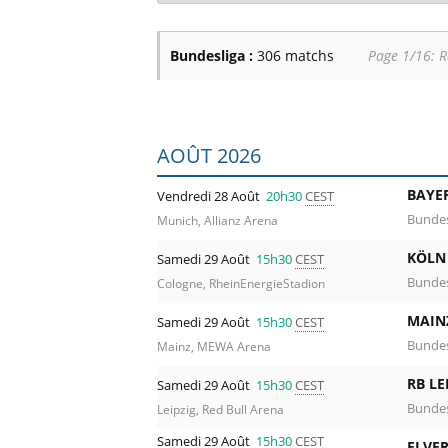
Bundesliga
qui s'annonce palpitant. Comme
l'envie vous en prend, et bien c'est le 
Bundesliga :
306 matchs
Page 1/16: R
des
meilleurs tarifs pour les billets de Bu
Liste des prochains matchs : Bundesliga
AOÛT 2026
BAYE
Vendredi 28 Août
20h30
CEST
Bundes
Munich, Allianz Arena
KÖLN
Samedi 29 Août
15h30
CEST
Bundes
Cologne, RheinEnergieStadion
MAIN
Samedi 29 Août
15h30
CEST
Bundes
Mainz, MEWA Arena
RB LE
Samedi 29 Août
15h30
CEST
Bundes
Leipzig, Red Bull Arena
Samedi 29 Août
15h30
CEST
ELVE