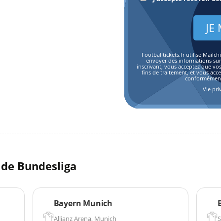
Footballtickets.fr utilise Mai
envoyer des informations sur l
inscrivant, vous acceptez que vo
fins de traitement, et vous acc
conformément 
Vie pri
l de Bundesliga
Bayern Munich
Allianz Arena, Munich
S