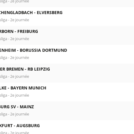
liga - 2e journée
HENGLADBACH -
ELVERSBERG
liga - 2e journée
RBORN -
FREIBURG
liga - 2e journée
ENHEIM -
BORUSSIA DORTMUND
liga - 2e journée
ER BREMEN -
RB LEIPZIG
liga - 2e journée
LKE -
BAYERN MUNICH
liga - 2e journée
URG SV -
MAINZ
liga - 2e journée
KFURT -
AUGSBURG
liga - 2e journée