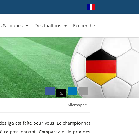
s & coupes
Destinations
Recherche
Liste des clubs et équipes
Liste des ligues et coupes
Toutes les destinations
𝕏
Allemagne
esliga est faîte pour vous. Le championnat
être passionnant. Comparez et le prix des