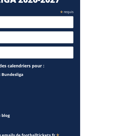
*
requis
des calendriers pour :
: Bundesliga
u blog
s emails de
footballtickets.fr