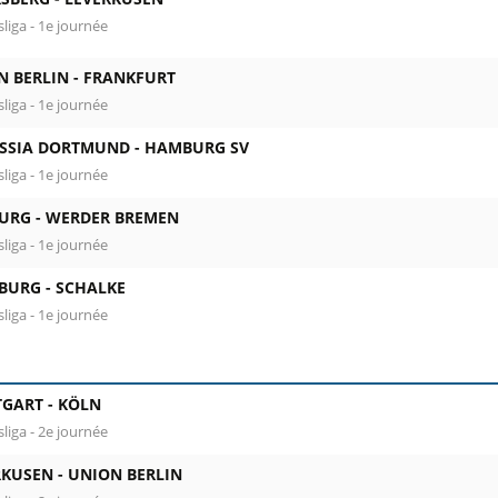
liga - 1e journée
N BERLIN -
FRANKFURT
liga - 1e journée
SSIA DORTMUND -
HAMBURG SV
liga - 1e journée
URG -
WERDER BREMEN
liga - 1e journée
BURG -
SCHALKE
liga - 1e journée
TGART -
KÖLN
liga - 2e journée
RKUSEN -
UNION BERLIN