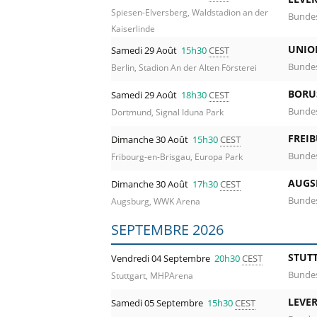
Spiesen-Elversberg, Waldstadion an der
Bundes
Kaiserlinde
UNIO
Samedi 29 Août
15h30
CEST
Bundes
Berlin, Stadion An der Alten Försterei
BORU
Samedi 29 Août
18h30
CEST
Bundes
Dortmund, Signal Iduna Park
FREIB
Dimanche 30 Août
15h30
CEST
Bundes
Fribourg-en-Brisgau, Europa Park
AUGS
Dimanche 30 Août
17h30
CEST
Bundes
Augsburg, WWK Arena
SEPTEMBRE 2026
STUT
Vendredi 04 Septembre
20h30
CEST
Bundes
Stuttgart, MHPArena
LEVE
Samedi 05 Septembre
15h30
CEST