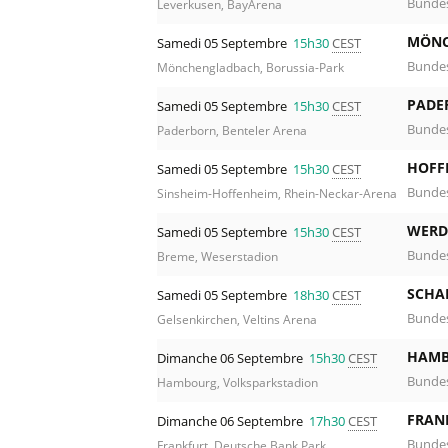
Bundes
Leverkusen, BayArena
MÖNC
Samedi 05 Septembre
15h30
CEST
Bundes
Mönchengladbach, Borussia-Park
PADE
Samedi 05 Septembre
15h30
CEST
Bundes
Paderborn, Benteler Arena
HOFF
Samedi 05 Septembre
15h30
CEST
Bundes
Sinsheim-Hoffenheim, Rhein-Neckar-Arena
WERD
Samedi 05 Septembre
15h30
CEST
Bundes
Breme, Weserstadion
SCHA
Samedi 05 Septembre
18h30
CEST
Bundes
Gelsenkirchen, Veltins Arena
HAMB
Dimanche 06 Septembre
15h30
CEST
Bundes
Hambourg, Volksparkstadion
FRAN
Dimanche 06 Septembre
17h30
CEST
Bundes
Frankfurt, Deutsche Bank Park