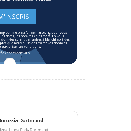
*
lchimp comme plateforme marketing pour vous
es dates, les horaires et les tarifs. En vous
s données soient transmises à Mailchimp à des
eptez que nous puissions traiter vos données
aux présentes conditions.
vée et confidentialité
Borussia Dortmund
ignal Iduna Park, Dortmund