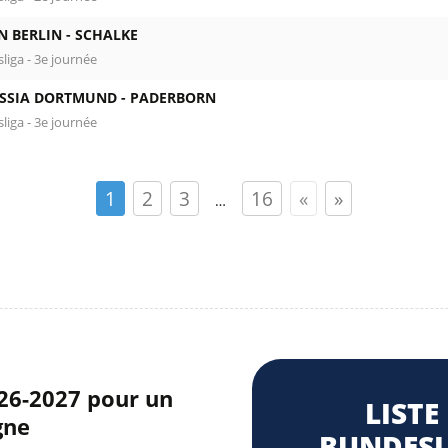
N BERLIN -
SCHALKE
liga - 3e journée
SSIA DORTMUND -
PADERBORN
liga - 3e journée
1
2
3
16
«
»
…
026-2027 pour un
LISTE
gne
BUNDESL