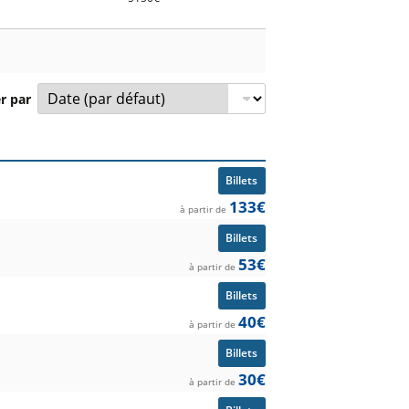
dans les stades à couper le souffle. Et si
e football en Allemagne, afin de profiter
er par
compétition et prix à partir de.
Billets
133€
à partir de
Billets
53€
à partir de
Billets
40€
à partir de
Billets
30€
à partir de