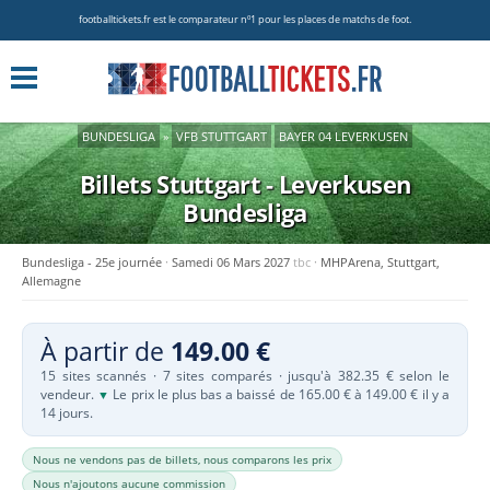
footballtickets.fr est le comparateur nº1 pour les places de matchs de foot.
BUNDESLIGA
»
VFB STUTTGART
BAYER 04 LEVERKUSEN
Billets Stuttgart - Leverkusen
Bundesliga
Bundesliga - 25e journée
Samedi 06 Mars 2027
tbc
MHPArena, Stuttgart,
Allemagne
À partir de
149.00 €
15 sites scannés · 7 sites comparés · jusqu'à 382.35 € selon le
vendeur.
Le prix le plus bas a baissé de 165.00 € à 149.00 € il y a
▼
14 jours.
Nous ne vendons pas de billets, nous comparons les prix
Nous n'ajoutons aucune commission