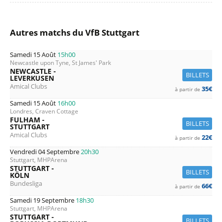
Autres matchs du VfB Stuttgart
Samedi 15 Août
15h00
Newcastle upon Tyne, St James' Park
NEWCASTLE -
BILLETS
LEVERKUSEN
Amical Clubs
35€
à partir de
Samedi 15 Août
16h00
Londres, Craven Cottage
FULHAM -
BILLETS
STUTTGART
Amical Clubs
22€
à partir de
Vendredi 04 Septembre
20h30
Stuttgart, MHPArena
STUTTGART -
BILLETS
KÖLN
Bundesliga
66€
à partir de
Samedi 19 Septembre
18h30
Stuttgart, MHPArena
STUTTGART -
BILLETS