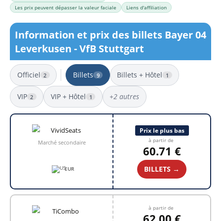
Les prix peuvent dépasser la valeur faciale
Liens d'affiliation
Information et prix des billets Bayer 04
Leverkusen - VfB Stuttgart
Officiel
Billets
Billets + Hôtel
2
9
1
VIP
VIP + Hôtel
+2 autres
2
1
9 résultats
Prix le plus bas
à partir de
Marché secondaire
60.71 €
BILLETS →
EUR
à partir de
62.00 €