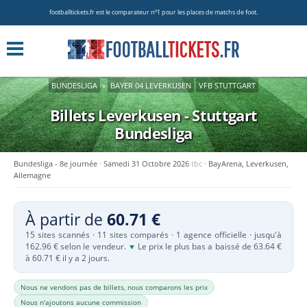
footballtickets.fr est le comparateur nº1 pour les places de matchs de foot.
BUNDESLIGA
»
BAYER 04 LEVERKUSEN
VFB STUTTGART
Billets Leverkusen - Stuttgart
Bundesliga
Bundesliga - 8e journée
Samedi 31 Octobre 2026
tbc
BayArena, Leverkusen,
Allemagne
À partir de
60.71 €
15 sites scannés · 11 sites comparés · 1 agence officielle · jusqu'à
162.96 € selon le vendeur.
Le prix le plus bas a baissé de 63.64 €
▼
à 60.71 € il y a 2 jours.
Nous ne vendons pas de billets, nous comparons les prix
Nous n'ajoutons aucune commission