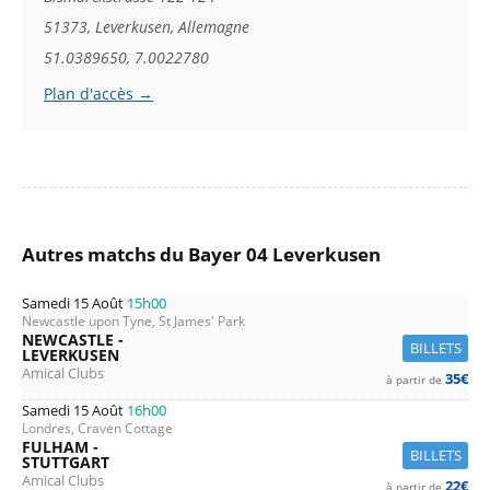
51373, Leverkusen, Allemagne
51.0389650, 7.0022780
Plan d'accès →
Autres matchs du Bayer 04 Leverkusen
Samedi 15 Août
15h00
Newcastle upon Tyne, St James' Park
NEWCASTLE -
BILLETS
LEVERKUSEN
Amical Clubs
35€
à partir de
Samedi 15 Août
16h00
Londres, Craven Cottage
FULHAM -
BILLETS
STUTTGART
Amical Clubs
22€
à partir de