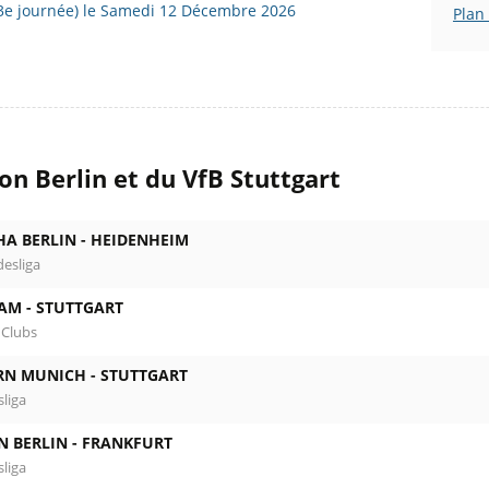
(13e journée) le Samedi 12 Décembre 2026
Plan
on Berlin et du VfB Stuttgart
HA BERLIN -
HEIDENHEIM
desliga
AM -
STUTTGART
 Clubs
RN MUNICH -
STUTTGART
liga
N BERLIN -
FRANKFURT
liga