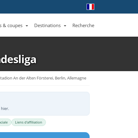
s & coupes
Destinations
Recherche
Liste des clubs et équipes
Liste des ligues et coupes
Toutes les destinations
desliga
tadion An der Alten Försterei, Berlin, Allemagne
 hier.
ciale
Liens d'affiliation