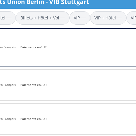
ts Union Berlin - VfB Stuttgart
l
Billets Coupe d’Asie 2027
Billets Euro 2028
tel
Billets + Hôtel + Vol
VIP
VIP + Hôtel
VI
Billets Copa América
 en Français
Paiements en
EUR
en Français
Paiements en
EUR
en Français
Paiements en
EUR