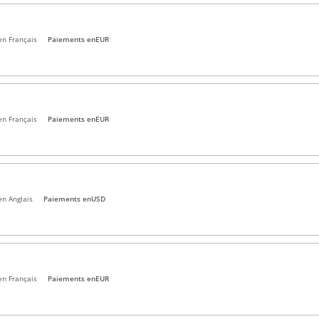
en Français
Paiements en
EUR
en Français
Paiements en
EUR
en Anglais
Paiements en
USD
en Français
Paiements en
EUR