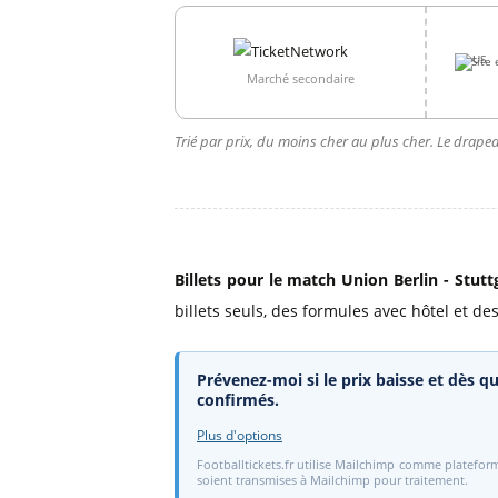
Site 
Marché secondaire
Trié par prix, du moins cher au plus cher. Le drapea
Billets pour le match Union Berlin - Stutt
billets seuls, des formules avec hôtel et des
Prévenez-moi si le prix baisse et dès qu
confirmés.
Plus d'options
Footballtickets.fr utilise Mailchimp comme plateform
soient transmises à Mailchimp pour traitement.