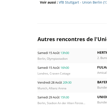
Voir aussi :
VfB Stuttgart - Union Berlin 
Autres rencontres de l'Uni
HERT
Samedi 15 Août
13h00
2. Bun
Berlin, Olympiastadion
FULH
Samedi 15 Août
16h00
Amical
Londres, Craven Cottage
BAYE
Vendredi 28 Août
20h30
Bundes
Munich, Allianz Arena
UNIO
Samedi 29 Août
15h30
Bundes
Berlin, Stadion An der Alten Förste...