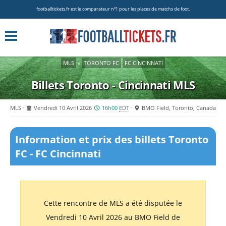
footballtickets.fr est le comparateur nº1 pour les places de matchs de foot.
MLS
»
TORONTO FC
FC CINCINNATI
Billets Toronto - Cincinnati
MLS
MLS
Vendredi 10 Avril 2026
16h00
EDT
BMO Field, Toronto, Canada
Information et prix des billets Toronto
FC - FC Cincinnati
Cette rencontre de MLS a été disputée le
Vendredi 10 Avril 2026 au BMO Field de