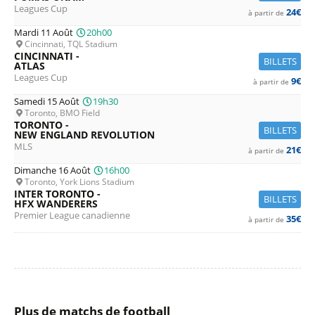
Leagues Cup
24€
à partir de
Mardi 11 Août
20h00
Cincinnati, TQL Stadium
CINCINNATI -
BILLETS
ATLAS
Leagues Cup
9€
à partir de
Samedi 15 Août
19h30
Toronto, BMO Field
TORONTO -
BILLETS
NEW ENGLAND REVOLUTION
MLS
21€
à partir de
Dimanche 16 Août
16h00
Toronto, York Lions Stadium
INTER TORONTO -
BILLETS
HFX WANDERERS
Premier League canadienne
35€
à partir de
Plus de matchs de football