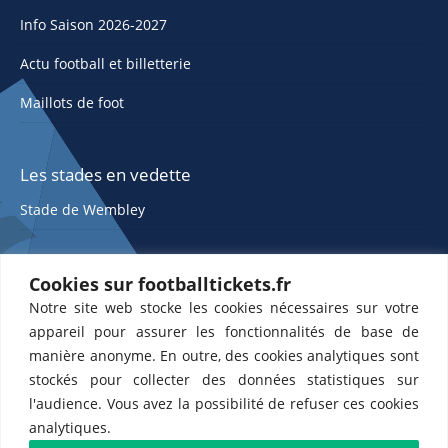
Info Saison 2026-2027
Actu football et billetterie
Maillots de foot
Les stades en vedette
Stade de Wembley
Cookies sur footballtickets.fr
Notre site web stocke les cookies nécessaires sur votre
appareil pour assurer les fonctionnalités de base de
manière anonyme. En outre, des cookies analytiques sont
stockés pour collecter des données statistiques sur
ETTS 365 SL, Rambla de Catalunya 38, 8, 1, 08007 Barcelone, Espagne |
l'audience. Vous avez la possibilité de refuser ces cookies
CIF : ES-B43945534
analytiques.
Partenaires de l'
US Changé 53 💙
et de l'
US Bretons de Paris 🤍