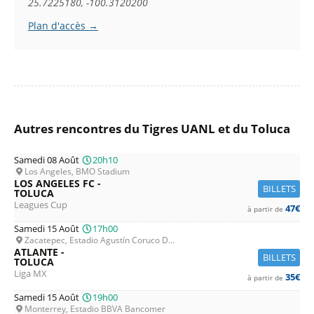
25.7225180, -100.3120200
Plan d'accès →
Autres rencontres du Tigres UANL et du Toluca
Samedi 08 Août
20h10
Los Angeles, BMO Stadium
LOS ANGELES FC -
BILLETS
TOLUCA
Leagues Cup
47€
à partir de
Samedi 15 Août
17h00
Zacatepec, Estadio Agustín Coruco D...
ATLANTE -
BILLETS
TOLUCA
Liga MX
35€
à partir de
Samedi 15 Août
19h00
Monterrey, Estadio BBVA Bancomer