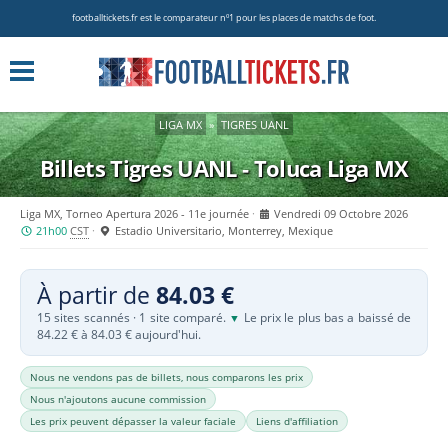
footballtickets.fr est le comparateur nº1 pour les places de matchs de foot.
LIGA MX
»
TIGRES UANL
Billets Tigres UANL - Toluca
Liga MX
Liga MX, Torneo Apertura 2026 - 11e journée
Vendredi 09 Octobre 2026
21h00
CST
Estadio Universitario, Monterrey, Mexique
À partir de
84.03 €
15 sites scannés · 1 site comparé.
Le prix le plus bas a baissé de
▼
84.22 € à 84.03 € aujourd'hui.
Nous ne vendons pas de billets, nous comparons les prix
Nous n'ajoutons aucune commission
Les prix peuvent dépasser la valeur faciale
Liens d'affiliation