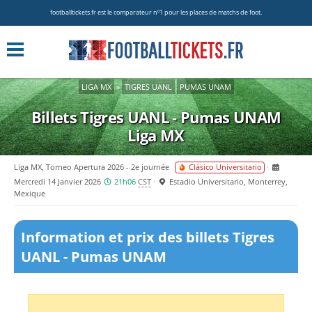
footballtickets.fr est le comparateur nº1 pour les places de matchs de foot.
LIGA MX
»
TIGRES UANL
PUMAS UNAM
Billets Tigres UANL - Pumas UNAM
Liga MX
Liga MX, Torneo Apertura 2026 - 2e journée
Clásico Universitario
Mercredi 14 Janvier 2026
21h06
CST
Estadio Universitario, Monterrey,
Mexique
Information et prix des billets Tigres
UANL - Pumas UNAM