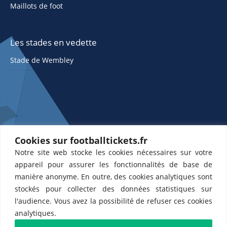
Maillots de foot
Les stades en vedette
Stade de Wembley
Cookies sur footballtickets.fr
Notre site web stocke les cookies nécessaires sur votre
ETTS 365 SL, Rambla de Catalunya 38, 8, 1, 08007 Barcelone, Espagne |
appareil pour assurer les fonctionnalités de base de
CIF : ES-B43945534
manière anonyme. En outre, des cookies analytiques sont
Partenaires de l'
US Changé 53 💙
et de l'
US Bretons de Paris 🤍
stockés pour collecter des données statistiques sur
l'audience. Vous avez la possibilité de refuser ces cookies
analytiques.