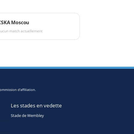
CSKA Moscou
ucun match actuellement
ommission d'affiliation.
Les stades en vedette
Stade de Wembley