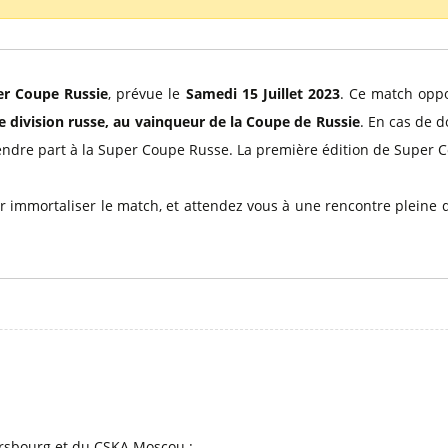
l
Billets Coupe d’Asie 2027
Billets Euro 2028
Billets Copa América
er Coupe Russie
, prévue le
Samedi 15 Juillet 2023
. Ce match op
division russe, au vainqueur de la Coupe de Russie
. En cas de 
ndre part à la Super Coupe Russe. La première édition de Super C
 immortaliser le match, et attendez vous à une rencontre pleine d
l
ersbourg et du CSKA Moscou :