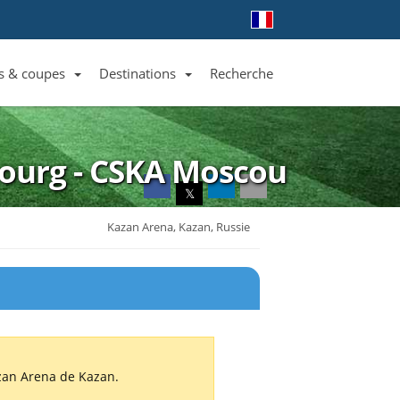
s & coupes
Destinations
Recherche
Liste des clubs et équipes
Liste des ligues et coupes
Toutes les destinations
bourg - CSKA Moscou
𝕏
Kazan Arena, Kazan, Russie
azan Arena de Kazan.