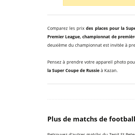
Billets Primeira Liga Portuga
Séville
Billets Eredivisie Pays-Bas
Munich
Billets Pro League Belgique
Comparez les prix
des places pour la Sup
Billets Saudi Pro League
Premier League, championnat de première 
deuxième du championnat est invitée à pre
Pensez à prendre votre appareil photo pour
la Super Coupe de Russie
à Kazan.
Plus de matchs de footbal
Retrouvez d'autres matchs du Zenit St Pet