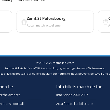
Zenit St Petersbourg
Aucun match actuellement
A
© 2013-2026 footballtickets.fr
footballtickets.fr n'est affilié à aucun club, ligue ou organisateur d'événements.
s billets de football via les liens figurant sur notre site, nous pouvons percevoir une c
herche
Info billets match de foot
erche avancée
Info Saison 2026-2027
nations Football
Actu football et billetterie