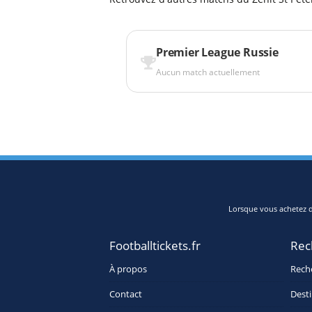
Premier League Russie
Aucun match actuellement
Lorsque vous achetez de
Footballtickets.fr
Rec
À propos
Rech
Contact
Desti