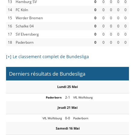
13
Hamburg SV
0
0
0
0
0
14
FC Köln
0
0
0
0
0
15
Werder Bremen
0
0
0
0
0
16
Schalke 04
0
0
0
0
0
17
SV Elversberg
0
0
0
0
0
18
Paderborn
0
0
0
0
0
[+] Le classement complet de Bundesliga
Derniers résultats de Bundesliga
Lundi 25 Mai
2-1
Paderborn
VfL Wolfsburg
Jeudi 21 Mai
0-0
VfL Wolfsburg
Paderborn
Samedi 16 Mai