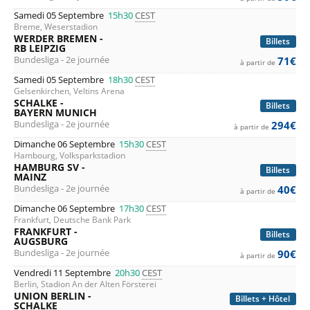
Samedi 05 Septembre
15h30
CEST
Breme, Weserstadion
WERDER BREMEN -
Billets
RB LEIPZIG
Bundesliga - 2e journée
71€
à partir de
Samedi 05 Septembre
18h30
CEST
Gelsenkirchen, Veltins Arena
SCHALKE -
Billets
BAYERN MUNICH
Bundesliga - 2e journée
294€
à partir de
Dimanche 06 Septembre
15h30
CEST
Hambourg, Volksparkstadion
HAMBURG SV -
Billets
MAINZ
Bundesliga - 2e journée
40€
à partir de
Dimanche 06 Septembre
17h30
CEST
Frankfurt, Deutsche Bank Park
FRANKFURT -
Billets
AUGSBURG
Bundesliga - 2e journée
90€
à partir de
Vendredi 11 Septembre
20h30
CEST
Berlin, Stadion An der Alten Försterei
UNION BERLIN -
Billets + Hôtel
SCHALKE