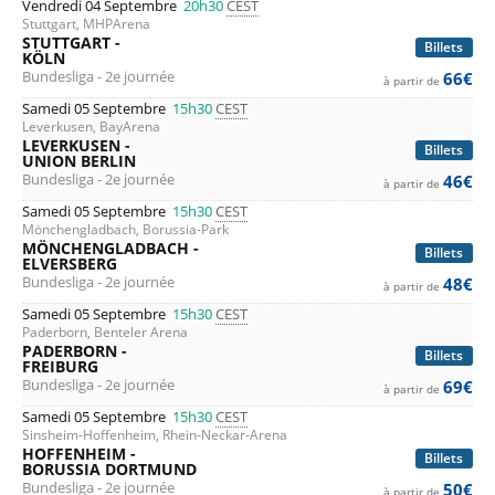
Vendredi 04 Septembre
20h30
CEST
Stuttgart, MHPArena
STUTTGART -
Billets
KÖLN
Bundesliga - 2e journée
66€
à partir de
Samedi 05 Septembre
15h30
CEST
Leverkusen, BayArena
LEVERKUSEN -
Billets
UNION BERLIN
Bundesliga - 2e journée
46€
à partir de
Samedi 05 Septembre
15h30
CEST
Mönchengladbach, Borussia-Park
MÖNCHENGLADBACH -
Billets
ELVERSBERG
Bundesliga - 2e journée
48€
à partir de
Samedi 05 Septembre
15h30
CEST
Paderborn, Benteler Arena
PADERBORN -
Billets
FREIBURG
Bundesliga - 2e journée
69€
à partir de
Samedi 05 Septembre
15h30
CEST
Sinsheim-Hoffenheim, Rhein-Neckar-Arena
HOFFENHEIM -
Billets
BORUSSIA DORTMUND
Bundesliga - 2e journée
50€
à partir de