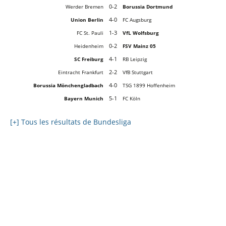
0-2
Werder Bremen
Borussia Dortmund
4-0
Union Berlin
FC Augsburg
1-3
FC St. Pauli
VfL Wolfsburg
0-2
Heidenheim
FSV Mainz 05
4-1
SC Freiburg
RB Leipzig
2-2
Eintracht Frankfurt
VfB Stuttgart
4-0
Borussia Mönchengladbach
TSG 1899 Hoffenheim
5-1
Bayern Munich
FC Köln
[+] Tous les résultats de Bundesliga