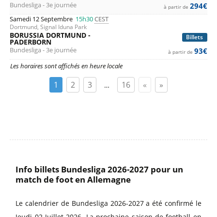
Bundesliga - 3e journée
294€
à partir de
Samedi 12 Septembre
15h30
CEST
Dortmund, Signal Iduna Park
BORUSSIA DORTMUND -
Billets
PADERBORN
Bundesliga - 3e journée
93€
à partir de
Les horaires sont affichés en heure locale
1
2
3
16
«
»
…
Info billets Bundesliga 2026-2027 pour un
match de foot en Allemagne
Le calendrier de Bundesliga 2026-2027 a été confirmé le
Jeudi 02 Juillet 2026. La prochaine saison de football en