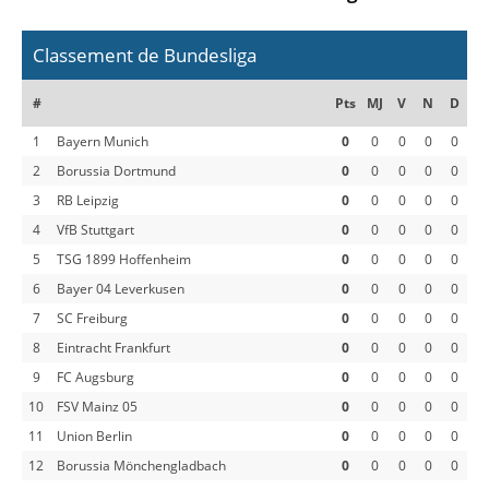
Classement de Bundesliga
#
Pts
MJ
V
N
D
1
Bayern Munich
0
0
0
0
0
2
Borussia Dortmund
0
0
0
0
0
3
RB Leipzig
0
0
0
0
0
4
VfB Stuttgart
0
0
0
0
0
5
TSG 1899 Hoffenheim
0
0
0
0
0
6
Bayer 04 Leverkusen
0
0
0
0
0
7
SC Freiburg
0
0
0
0
0
8
Eintracht Frankfurt
0
0
0
0
0
9
FC Augsburg
0
0
0
0
0
10
FSV Mainz 05
0
0
0
0
0
11
Union Berlin
0
0
0
0
0
12
Borussia Mönchengladbach
0
0
0
0
0