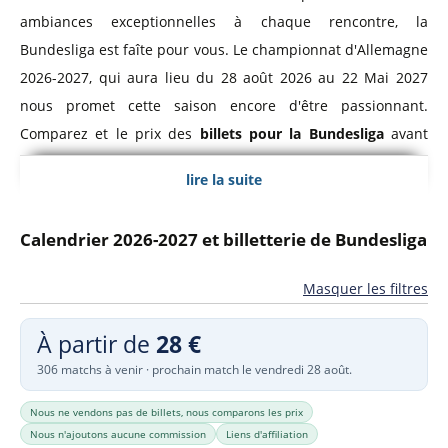
ambiances exceptionnelles à chaque rencontre, la
Bundesliga est faîte pour vous. Le championnat d'Allemagne
2026-2027, qui aura lieu du 28 août 2026 au 22 Mai 2027
nous promet cette saison encore d'être passionnant.
Comparez et le prix des
billets pour la Bundesliga
avant
d'acheter votre sésame pour votre place au stade.
lire la suite
Bundesliga, Championnat d'Allemagne
Calendrier 2026-2027 et billetterie de Bundesliga
Le
championnat d'Allemagne de football
a été créé en
1903. Ce n'est qu'en 1963 que la Bundesliga adopte le
Masquer les filtres
format de championnat à poule unique qu'on lui connaît
À partir de
28 €
actuellement. Le championnat allemand regroupe les 18
306 matchs à venir · prochain match le vendredi 28 août.
meilleurs équipes professionnelles d'Allemagne et se
dispute sur 34 journées.
Nous ne vendons pas de billets, nous comparons les prix
Nous n'ajoutons aucune commission
Liens d'affiliation