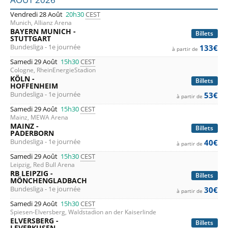
Wolfsburg
, et les promus du
Hamburg SV
et du
FC Cologne
.
Vendredi 28 Août
20h30
CEST
Munich, Allianz Arena
Bref, rien que du football, des buts et des émotions fortes,
BAYERN MUNICH -
Billets
STUTTGART
en direct depuis des stades de football allemands à chaque
Bundesliga - 1e journée
133€
à partir de
journée de ce
championnat de Bundesliga
qui s'annonce
Samedi 29 Août
15h30
CEST
palpitant. Comme chaque année les stades seront plein à
Cologne, RheinEnergieStadion
KÖLN -
Billets
craquer et les ambiances dans les stades à couper le
HOFFENHEIM
Bundesliga - 1e journée
53€
à partir de
souffle. Et si l'envie vous en prend, et bien c'est le moment
Samedi 29 Août
15h30
CEST
d'utiliser notre comparateur de prix pour les places de
Mainz, MEWA Arena
MAINZ -
football en Allemagne, afin de profiter des
meilleurs tarifs
Billets
PADERBORN
pour les billets de Bundesliga
.
Bundesliga - 1e journée
40€
à partir de
Samedi 29 Août
15h30
CEST
Leipzig, Red Bull Arena
RB LEIPZIG -
Billets
MÖNCHENGLADBACH
Bundesliga - 1e journée
30€
à partir de
Samedi 29 Août
15h30
CEST
Spiesen-Elversberg, Waldstadion an der Kaiserlinde
ELVERSBERG -
Billets
LEVERKUSEN