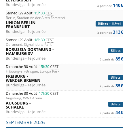
Bundesliga - 1e journée
140€
à partir de
Samedi 29 Août
15h30
CEST
Berlin, Stadion An der Alten Försterei
UNION BERLIN -
Billets + Hôtel
FRANKFURT
Bundesliga - 1e journée
313€
à partir de
Samedi 29 Août
18h30
CEST
Dortmund, Signal Iduna Park
BORUSSIA DORTMUND -
Billets
HAMBURG SV
Bundesliga - 1e journée
85€
à partir de
Dimanche 30 Août
15h30
CEST
Fribourg-en-Brisgau, Europa Park
FREIBURG -
Billets
WERDER BREMEN
Bundesliga - 1e journée
35€
à partir de
Dimanche 30 Août
17h30
CEST
Augsburg, WWK Arena
AUGSBURG -
Billets
SCHALKE
Bundesliga - 1e journée
44€
à partir de
SEPTEMBRE 2026