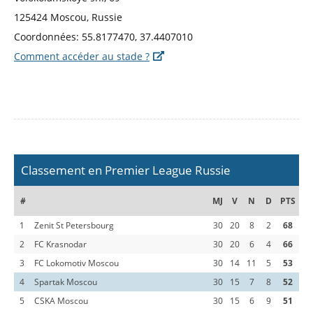
125424 Moscou, Russie
Coordonnées: 55.8177470, 37.4407010
Comment accéder au stade ?
Classement en Premier League Russie
#
MJ
V
N
D
PTS
1
Zenit St Petersbourg
30
20
8
2
68
2
FC Krasnodar
30
20
6
4
66
3
FC Lokomotiv Moscou
30
14
11
5
53
4
Spartak Moscou
30
15
7
8
52
5
CSKA Moscou
30
15
6
9
51