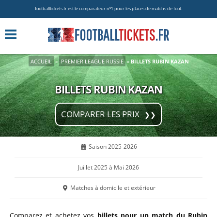
footballtickets.fr est le comparateur nº1 pour les places de matchs de foot.
ACCUEIL
»
PREMIER LEAGUE RUSSIE
»
BILLETS RUBIN KAZAN
BILLETS RUBIN KAZAN
COMPARER LES PRIX
Saison 2025-2026
Juillet 2025 à Mai 2026
Matches à domicile et extérieur
Comparez et achetez vos
billets pour un match du Rubin