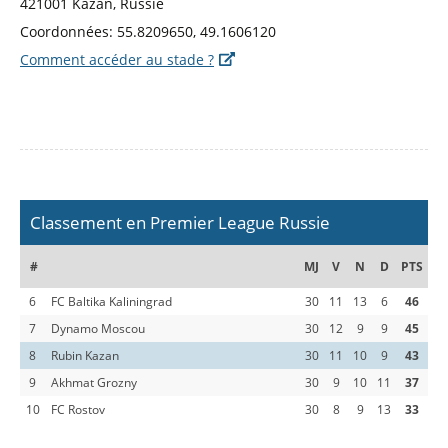
421001 Kazan, Russie
Coordonnées: 55.8209650, 49.1606120
Comment accéder au stade ?
Classement en Premier League Russie
#
MJ
V
N
D
PTS
6
FC Baltika Kaliningrad
30
11
13
6
46
7
Dynamo Moscou
30
12
9
9
45
8
Rubin Kazan
30
11
10
9
43
9
Akhmat Grozny
30
9
10
11
37
10
FC Rostov
30
8
9
13
33