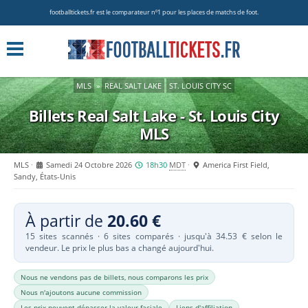
footballtickets.fr est le comparateur nº1 pour les places de matchs de foot.
MLS
»
REAL SALT LAKE
ST. LOUIS CITY SC
Billets Real Salt Lake - St. Louis City
MLS
MLS
Samedi 24 Octobre 2026
18h30
MDT
America First Field,
Sandy, États-Unis
À partir de
20.60 €
15 sites scannés · 6 sites comparés · jusqu'à 34.53 € selon le
vendeur. Le prix le plus bas a changé aujourd'hui.
Nous ne vendons pas de billets, nous comparons les prix
Nous n'ajoutons aucune commission
Les prix peuvent dépasser la valeur faciale
Liens d'affiliation