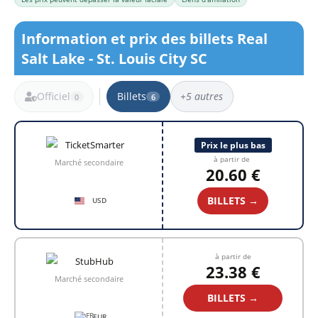
Information et prix des billets Real
Salt Lake - St. Louis City SC
Officiel
Billets
+5 autres
0
6
6 résultats
Prix le plus bas
à partir de
Marché secondaire
20.60 €
BILLETS →
USD
à partir de
23.38 €
Marché secondaire
BILLETS →
EUR