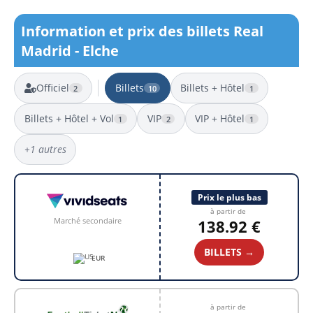
Information et prix des billets Real
Madrid - Elche
Officiel
Billets
Billets + Hôtel
2
10
1
Billets + Hôtel + Vol
VIP
VIP + Hôtel
1
2
1
+1 autres
10 résultats
Prix le plus bas
à partir de
Marché secondaire
138.92 €
BILLETS →
EUR
à partir de