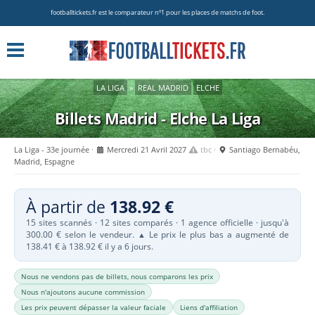
footballtickets.fr est le comparateur nº1 pour les places de matchs de foot.
LA LIGA
»
REAL MADRID
ELCHE
Billets Madrid - Elche
La Liga
La Liga - 33e journée
Mercredi 21 Avril 2027
tbc
Santiago Bernabéu,
Madrid, Espagne
À partir de
138.92 €
15 sites scannés · 12 sites comparés · 1 agence officielle · jusqu'à
300.00 € selon le vendeur.
Le prix le plus bas a augmenté de
▲
138.41 € à 138.92 € il y a 6 jours.
Nous ne vendons pas de billets, nous comparons les prix
Nous n'ajoutons aucune commission
Les prix peuvent dépasser la valeur faciale
Liens d'affiliation