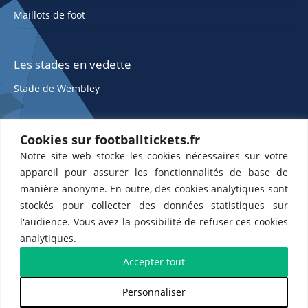
Maillots de foot
Les stades en vedette
Stade de Wembley
Cookies sur footballtickets.fr
Notre site web stocke les cookies nécessaires sur votre
appareil pour assurer les fonctionnalités de base de
manière anonyme. En outre, des cookies analytiques sont
stockés pour collecter des données statistiques sur
ETTS 365 SL, Rambla de Catalunya 38, 8, 1, 08007 Barcelone, Espagne |
l'audience. Vous avez la possibilité de refuser ces cookies
CIF : ES-B43945534
analytiques.
Partenaires de l'
US Changé 53 💙
et de l'
US Bretons de Paris 🤍
Accepter tout
Personnaliser