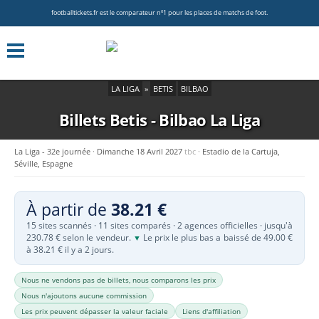
footballtickets.fr est le comparateur nº1 pour les places de matchs de foot.
LA LIGA
»
BETIS
BILBAO
Billets Betis - Bilbao
La Liga
La Liga - 32e journée
Dimanche 18 Avril 2027
tbc
Estadio de la Cartuja,
Séville, Espagne
À partir de
38.21 €
15 sites scannés · 11 sites comparés · 2 agences officielles · jusqu'à
230.78 € selon le vendeur.
Le prix le plus bas a baissé de 49.00 €
▼
à 38.21 € il y a 2 jours.
Nous ne vendons pas de billets, nous comparons les prix
Nous n'ajoutons aucune commission
Les prix peuvent dépasser la valeur faciale
Liens d'affiliation