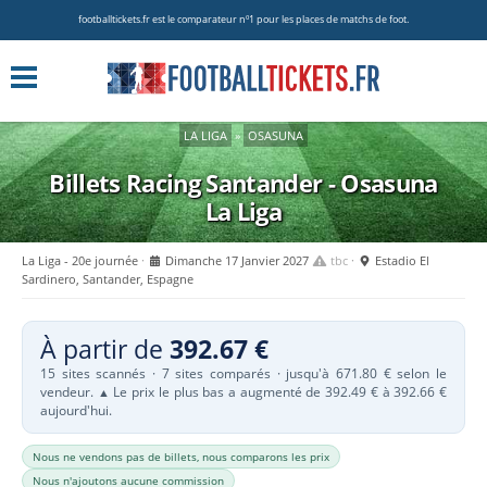
footballtickets.fr est le comparateur nº1 pour les places de matchs de foot.
LA LIGA
»
OSASUNA
Billets Racing Santander - Osasuna
La Liga
La Liga - 20e journée
Dimanche 17 Janvier 2027
tbc
Estadio El
Sardinero, Santander, Espagne
À partir de
392.67 €
15 sites scannés · 7 sites comparés · jusqu'à 671.80 € selon le
vendeur.
Le prix le plus bas a augmenté de 392.49 € à 392.66 €
▲
aujourd'hui.
Nous ne vendons pas de billets, nous comparons les prix
Nous n'ajoutons aucune commission