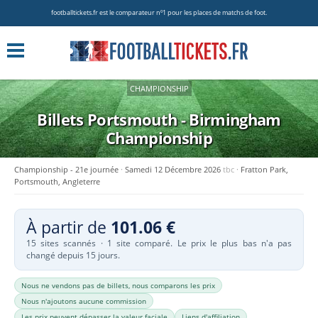
footballtickets.fr est le comparateur nº1 pour les places de matchs de foot.
CHAMPIONSHIP
Billets Portsmouth - Birmingham
Championship
Championship - 21e journée
Samedi 12 Décembre 2026
tbc
Fratton Park,
Portsmouth, Angleterre
À partir de
101.06 €
15 sites scannés · 1 site comparé. Le prix le plus bas n'a pas
changé depuis 15 jours.
Nous ne vendons pas de billets, nous comparons les prix
Nous n'ajoutons aucune commission
Les prix peuvent dépasser la valeur faciale
Liens d'affiliation