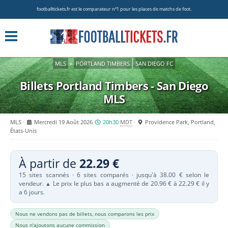
footballtickets.fr est le comparateur nº1 pour les places de matchs de foot.
MLS
»
PORTLAND TIMBERS
SAN DIEGO FC
Billets Portland Timbers - San Diego
MLS
MLS
Mercredi 19 Août 2026
20h30
MDT
Providence Park, Portland,
États-Unis
À partir de
22.29 €
15 sites scannés · 6 sites comparés · jusqu'à 38.00 € selon le
vendeur.
Le prix le plus bas a augmenté de 20.96 € à 22.29 € il y
▲
a 6 jours.
Nous ne vendons pas de billets, nous comparons les prix
Nous n'ajoutons aucune commission