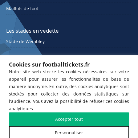
Maillots de foot
Les stades en vedette
Stade de Wembley
Cookies sur footballtickets.fr
Notre site web stocke les cookies nécessaires sur votre
appareil pour assurer les fonctionnalités de base de
manière anonyme. En outre, des cookies analytiques sont
stockés pour collecter des données statistiques sur
ETTS 365 SL, Rambla de Catalunya 38, 8, 1, 08007 Barcelone, Espagne |
l'audience. Vous avez la possibilité de refuser ces cookies
CIF : ES-B43945534
analytiques.
Partenaires de l'
US Changé 53 💙
et de l'
US Bretons de Paris 🤍
Accepter tout
Personnaliser