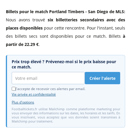
Billets pour le match Portland Timbers - San Diego de MLS:
Nous avons trouvé
six billetteries secondaires avec des
places disponibles
pour cette rencontre. Pour l'instant, seuls
des billets secs sont disponibles pour ce match. Billets
à
partir de 22.29 €
.
Prix trop élevé ? Prévenez-moi si le prix baisse pour
ce match.
Créer l'alerte
J'accepte de recevoir ces alertes par email.
Vie privée et confidentialité
Plus d'options
Footballtickets.fr utilise Mailchimp comme plateforme marketing pour
vous envoyer des informations sur les dates, les horaires et les tarifs. En
vous inscrivant, vous acceptez que vos données soient transmises à
Mailchimp pour traitement.