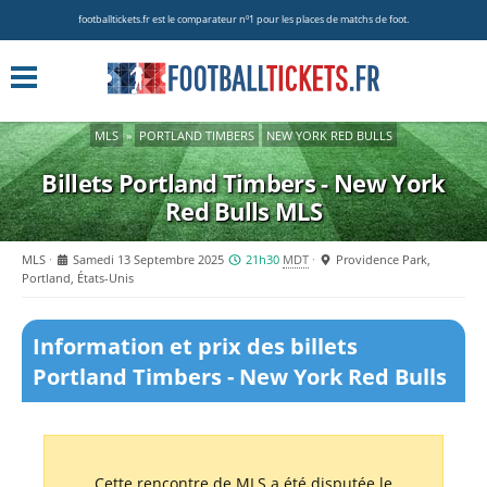
footballtickets.fr est le comparateur nº1 pour les places de matchs de foot.
MLS
»
PORTLAND TIMBERS
NEW YORK RED BULLS
Billets Portland Timbers - New York
Red Bulls
MLS
MLS
Samedi 13 Septembre 2025
21h30
MDT
Providence Park,
Portland, États-Unis
Information et prix des billets
Portland Timbers - New York Red Bulls
Cette rencontre de MLS a été disputée le