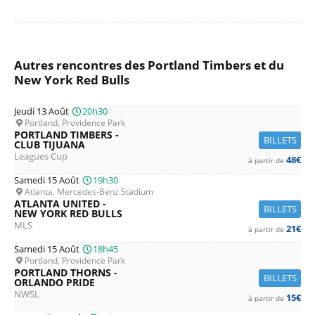
Autres rencontres des Portland Timbers et du
New York Red Bulls
Jeudi 13 Août
20h30
Portland, Providence Park
PORTLAND TIMBERS -
BILLETS
CLUB TIJUANA
Leagues Cup
48€
à partir de
Samedi 15 Août
19h30
Atlanta, Mercedes-Benz Stadium
ATLANTA UNITED -
BILLETS
NEW YORK RED BULLS
MLS
21€
à partir de
Samedi 15 Août
18h45
Portland, Providence Park
PORTLAND THORNS -
BILLETS
ORLANDO PRIDE
NWSL
15€
à partir de