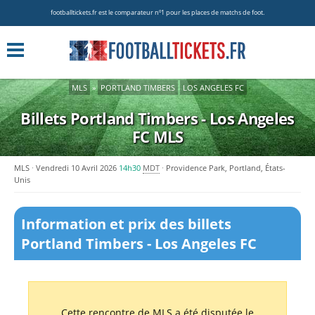
footballtickets.fr est le comparateur nº1 pour les places de matchs de foot.
MLS
»
PORTLAND TIMBERS
LOS ANGELES FC
Billets Portland Timbers - Los Angeles
FC
MLS
MLS
Vendredi 10 Avril 2026
14h30
MDT
Providence Park, Portland, États-
Unis
Information et prix des billets
Portland Timbers - Los Angeles FC
Cette rencontre de MLS a été disputée le