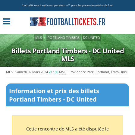
footballtickets.fr est le comparateur nº1 pour les places de matchs de foot.
MLS
»
PORTLAND TIMBERS
DC UNITED
Billets Portland Timbers - DC United
MLS
MLS
Samedi 02 Mars 2024
21h30
MST
Providence Park, Portland, États-Unis
Information et prix des billets
Portland Timbers - DC United
Cette rencontre de MLS a été disputée le