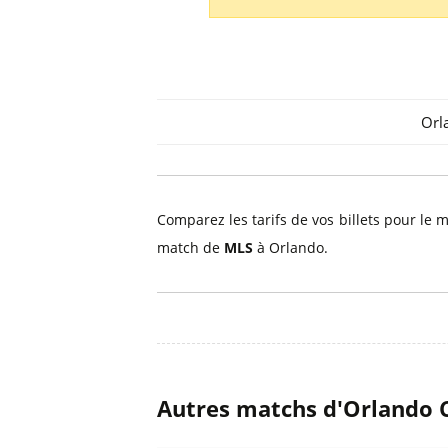
Billets Primeira Liga Portuga
Séville
Billets Eredivisie Pays-Bas
Munich
Billets Pro League Belgique
Billets Saudi Pro League
Orl
Comparez les tarifs de vos billets pour le
match de
MLS
à Orlando.
Autres matchs d'Orlando 