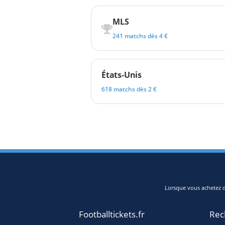
MLS
241 matchs dès 4 €
États-Unis
618 matchs dès 2 €
Lorsque vous achetez de
Footballtickets.fr
Rec