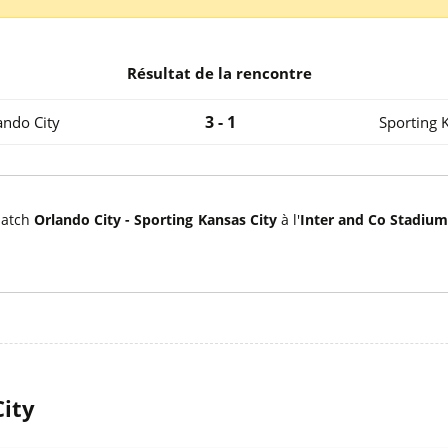
l
Billets Coupe d’Asie 2027
Billets Euro 2028
Billets Copa América
Résultat de la rencontre
3 - 1
ando City
Sporting 
 match
Orlando City - Sporting Kansas City
à l'
Inter and Co Stadiu
City