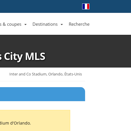
s & coupes
Destinations
Recherche
Liste des clubs et équipes
Liste des ligues et coupes
Toutes les destinations
s City
MLS
Inter and Co Stadium, Orlando, États-Unis
adium d'Orlando.