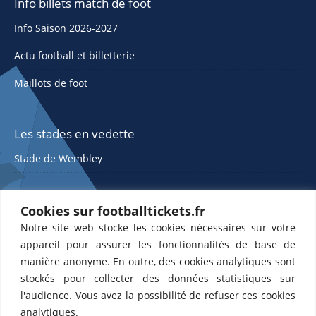
Info billets match de foot
Info Saison 2026-2027
Actu football et billetterie
Maillots de foot
Les stades en vedette
Stade de Wembley
Cookies sur footballtickets.fr
Notre site web stocke les cookies nécessaires sur votre
appareil pour assurer les fonctionnalités de base de
manière anonyme. En outre, des cookies analytiques sont
stockés pour collecter des données statistiques sur
ETTS 365 SL, Rambla de Catalunya 38, 8, 1, 08007 Barcelone, Espagne |
l'audience. Vous avez la possibilité de refuser ces cookies
CIF : ES-B43945534
analytiques.