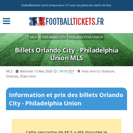
footballtickets.fr est le comparateur nº1 pour les places de matchs de foot.
MLS
»
ORLANDO CITY
PHILADELPHIA UNION
Billets Orlando City - Philadelphia
Union
MLS
MLS
Mercredi 13 Mai 2026
19h30
EDT
Inter and Co Stadium,
Orlando, États-Unis
Information et prix des billets Orlando
City - Philadelphia Union
Cette rencontre de MLS a été disputée le