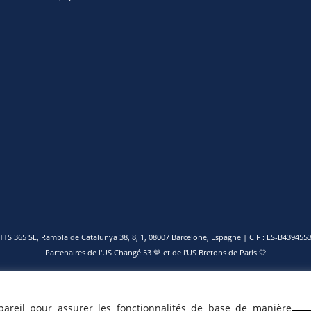
TTS 365 SL, Rambla de Catalunya 38, 8, 1, 08007 Barcelone, Espagne | CIF : ES-B439455
Partenaires de l'
US Changé 53 💙
et de l'
US Bretons de Paris 🤍
pareil pour assurer les fonctionnalités de base de manière