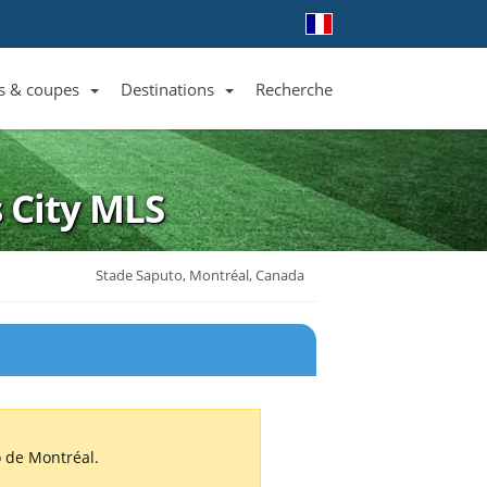
s & coupes
Destinations
Recherche
Liste des clubs et équipes
Liste des ligues et coupes
Toutes les destinations
s City
MLS
Stade Saputo, Montréal, Canada
o de Montréal.