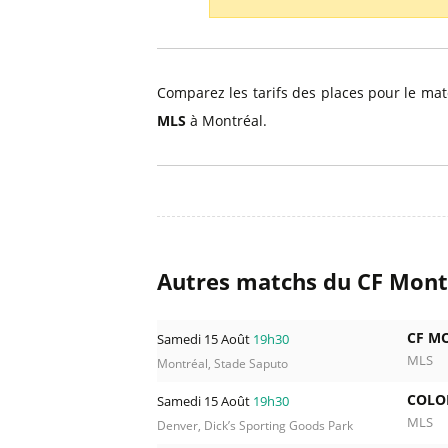
Billets Primeira Liga Portuga
Séville
Billets Eredivisie Pays-Bas
Munich
Billets Pro League Belgique
Comparez les tarifs des places pour le ma
Billets Saudi Pro League
MLS
à Montréal.
Autres matchs du CF Mont
CF M
Samedi 15 Août
19h30
MLS
Montréal, Stade Saputo
COLO
Samedi 15 Août
19h30
MLS
Denver, Dick’s Sporting Goods Park