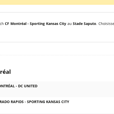
l
Billets Coupe d’Asie 2027
Billets Euro 2028
Billets Copa América
tch
CF Montréal - Sporting Kansas City
au
Stade Saputo
. Choisiss
réal
ONTRÉAL -
DC UNITED
RADO RAPIDS -
SPORTING KANSAS CITY