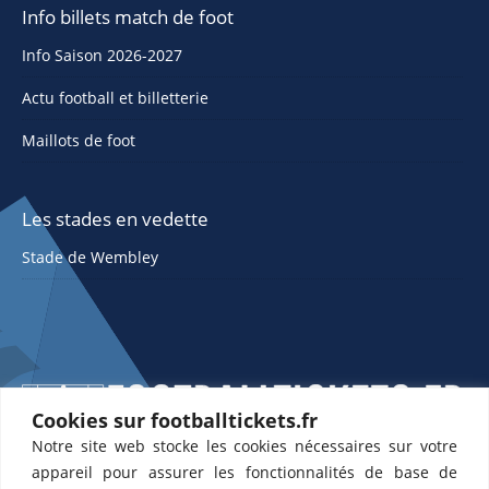
Info billets match de foot
Info Saison 2026-2027
Actu football et billetterie
Maillots de foot
Les stades en vedette
Stade de Wembley
Cookies sur footballtickets.fr
Notre site web stocke les cookies nécessaires sur votre
ETTS 365 SL, Rambla de Catalunya 38, 8, 1, 08007 Barcelone, Espagne |
appareil pour assurer les fonctionnalités de base de
CIF : ES-B43945534