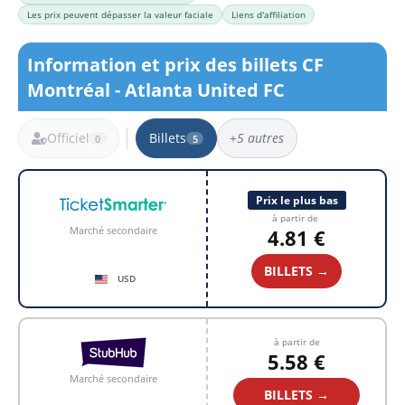
Les prix peuvent dépasser la valeur faciale
Liens d'affiliation
Information et prix des billets CF
Montréal - Atlanta United FC
Officiel
Billets
+5 autres
0
5
5 résultats
Prix le plus bas
à partir de
Marché secondaire
4.81 €
BILLETS →
USD
à partir de
5.58 €
Marché secondaire
BILLETS →