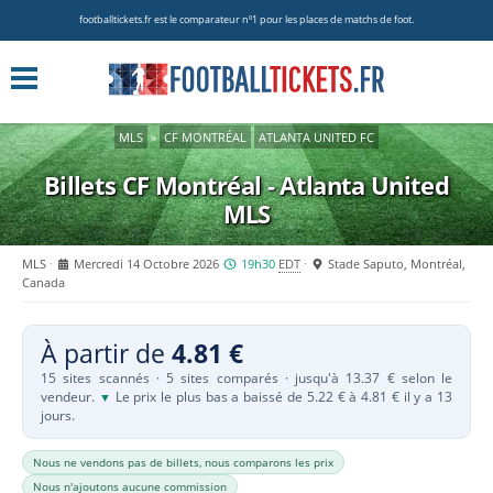
footballtickets.fr est le comparateur nº1 pour les places de matchs de foot.
MLS
»
CF MONTRÉAL
ATLANTA UNITED FC
Billets CF Montréal - Atlanta United
MLS
MLS
Mercredi 14 Octobre 2026
19h30
EDT
Stade Saputo, Montréal,
Canada
À partir de
4.81 €
15 sites scannés · 5 sites comparés · jusqu'à 13.37 € selon le
vendeur.
Le prix le plus bas a baissé de 5.22 € à 4.81 € il y a 13
▼
jours.
Nous ne vendons pas de billets, nous comparons les prix
Nous n'ajoutons aucune commission