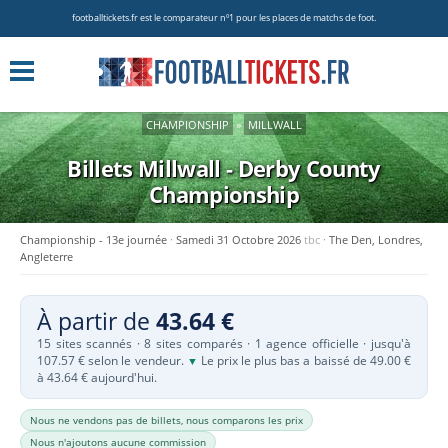
footballtickets.fr est le comparateur nº1 pour les places de matchs de foot.
CHAMPIONSHIP
»
MILLWALL
Billets Millwall - Derby County
Championship
Championship - 13e journée
Samedi 31 Octobre 2026
tbc
The Den, Londres,
Angleterre
À partir de
43.64 €
15 sites scannés · 8 sites comparés · 1 agence officielle · jusqu'à
107.57 € selon le vendeur.
Le prix le plus bas a baissé de 49.00 €
▼
à 43.64 € aujourd'hui.
Nous ne vendons pas de billets, nous comparons les prix
Nous n'ajoutons aucune commission