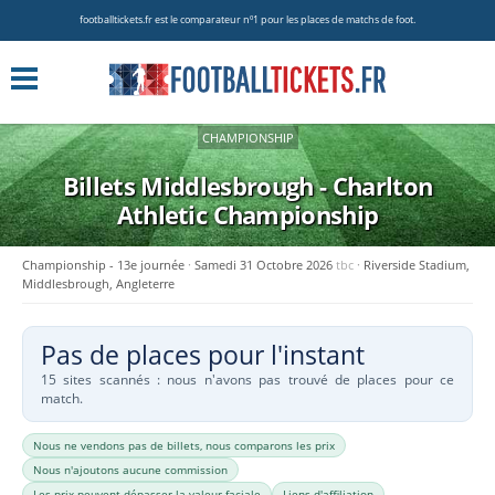
footballtickets.fr est le comparateur nº1 pour les places de matchs de foot.
CHAMPIONSHIP
Billets Middlesbrough - Charlton
Athletic
Championship
Championship - 13e journée
Samedi 31 Octobre 2026
tbc
Riverside Stadium,
Middlesbrough, Angleterre
Pas de places pour l'instant
15 sites scannés : nous n'avons pas trouvé de places pour ce
match.
Nous ne vendons pas de billets, nous comparons les prix
Nous n'ajoutons aucune commission
Les prix peuvent dépasser la valeur faciale
Liens d'affiliation