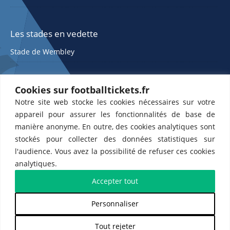
Les stades en vedette
Stade de Wembley
Cookies sur footballtickets.fr
Notre site web stocke les cookies nécessaires sur votre
appareil pour assurer les fonctionnalités de base de
manière anonyme. En outre, des cookies analytiques sont
stockés pour collecter des données statistiques sur
ETTS 365 SL, Rambla de Catalunya 38, 8, 1, 08007 Barcelone, Espagne |
l'audience. Vous avez la possibilité de refuser ces cookies
CIF : ES-B43945534
analytiques.
Partenaires de l'
US Changé 53 💙
et de l'
US Bretons de Paris 🤍
Accepter tout
Personnaliser
𝕏
Tout rejeter