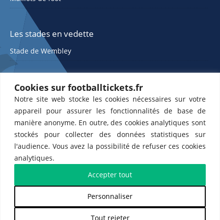
Les stades en vedette
Stade de Wembley
Cookies sur footballtickets.fr
Notre site web stocke les cookies nécessaires sur votre
appareil pour assurer les fonctionnalités de base de
manière anonyme. En outre, des cookies analytiques sont
stockés pour collecter des données statistiques sur
ETTS 365 SL, Rambla de Catalunya 38, 8, 1, 08007 Barcelone, Espagne |
l'audience. Vous avez la possibilité de refuser ces cookies
CIF : ES-B43945534
analytiques.
Partenaires de l'
US Changé 53 💙
et de l'
US Bretons de Paris 🤍
Accepter tout
Personnaliser
𝕏
Tout rejeter