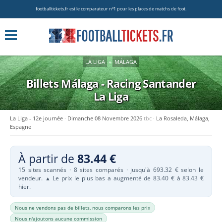
footballtickets.fr est le comparateur nº1 pour les places de matchs de foot.
LA LIGA
»
MÁLAGA
Billets Málaga - Racing Santander
La Liga
La Liga - 12e journée
Dimanche 08 Novembre 2026
tbc
La Rosaleda, Málaga,
Espagne
À partir de
83.44 €
15 sites scannés · 8 sites comparés · jusqu'à 693.32 € selon le
vendeur.
Le prix le plus bas a augmenté de 83.40 € à 83.43 €
▲
hier.
Nous ne vendons pas de billets, nous comparons les prix
Nous n'ajoutons aucune commission