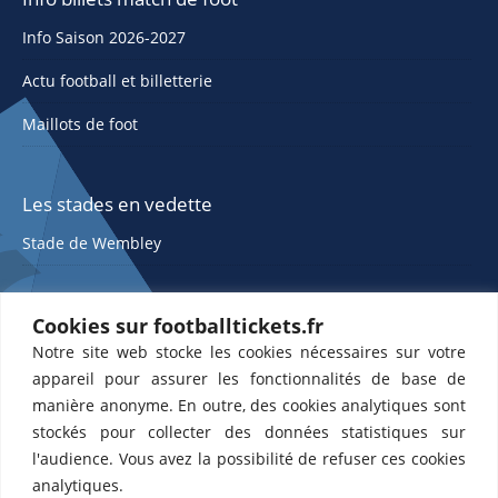
Info Saison 2026-2027
Actu football et billetterie
Maillots de foot
Les stades en vedette
Stade de Wembley
Cookies sur footballtickets.fr
Notre site web stocke les cookies nécessaires sur votre
appareil pour assurer les fonctionnalités de base de
manière anonyme. En outre, des cookies analytiques sont
stockés pour collecter des données statistiques sur
ETTS 365 SL, Rambla de Catalunya 38, 8, 1, 08007 Barcelone, Espagne |
l'audience. Vous avez la possibilité de refuser ces cookies
CIF : ES-B43945534
analytiques.