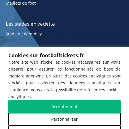
Maillots de foot
Les stades en vedette
Stade de Wembley
Cookies sur footballtickets.fr
Notre site web stocke les cookies nécessaires sur votre
appareil pour assurer les fonctionnalités de base de
manière anonyme. En outre, des cookies analytiques sont
stockés pour collecter des données statistiques sur
ETTS 365 SL, Rambla de Catalunya 38, 8, 1, 08007 Barcelone, Espagne |
l'audience. Vous avez la possibilité de refuser ces cookies
CIF : ES-B43945534
analytiques.
Partenaires de l'
US Changé 53 💙
et de l'
US Bretons de Paris 🤍
Accepter tout
Personnaliser