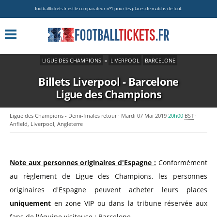
footballtickets.fr est le comparateur nº1 pour les places de matchs de foot.
LIGUE DES CHAMPIONS
»
LIVERPOOL
BARCELONE
Billets Liverpool - Barcelone
Ligue des Champions
Ligue des Champions - Demi-finales retour
Mardi 07 Mai 2019
20h00
BST
Anfield, Liverpool, Angleterre
Note aux personnes originaires d'Espagne :
Conformément
au règlement de Ligue des Champions, les personnes
originaires d'Espagne peuvent acheter leurs places
uniquement
en zone VIP ou dans la tribune réservée aux
fans de l'équipe visiteuse : Barcelone.