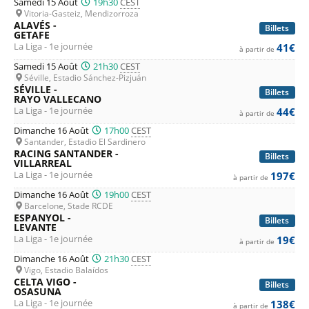
Samedi 15 Août
19h30
CEST
Vitoria-Gasteiz, Mendizorroza
ALAVÉS -
Billets
GETAFE
La Liga - 1e journée
41€
à partir de
Samedi 15 Août
21h30
CEST
Séville, Estadio Sánchez-Pizjuán
SÉVILLE -
Billets
RAYO VALLECANO
La Liga - 1e journée
44€
à partir de
Dimanche 16 Août
17h00
CEST
Santander, Estadio El Sardinero
RACING SANTANDER -
Billets
VILLARREAL
La Liga - 1e journée
197€
à partir de
Dimanche 16 Août
19h00
CEST
Barcelone, Stade RCDE
ESPANYOL -
Billets
LEVANTE
La Liga - 1e journée
19€
à partir de
Dimanche 16 Août
21h30
CEST
Vigo, Estadio Balaídos
CELTA VIGO -
Billets
OSASUNA
La Liga - 1e journée
138€
à partir de