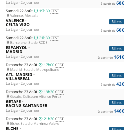
La Liga - 2e journée
68€
à partir de
Samedi 22 Août
19h30
CEST
Valence, Mestalla
VALENCE -
Billets
CELTA VIGO
La Liga - 2e journée
60€
à partir de
Samedi 22 Août
21h30
CEST
Barcelone, Stade RCDE
ESPANYOL -
Billets
MADRID
La Liga - 2e journée
161€
à partir de
Dimanche 23 Août
17h00
CEST
Madrid, Estadio Metropolitano
ATL. MADRID -
Billets
VILLARREAL
La Liga - 2e journée
42€
à partir de
Dimanche 23 Août
19h30
CEST
Getafe, Coliseum Alfonso Pérez
GETAFE -
Billets
RACING SANTANDER
La Liga - 2e journée
146€
à partir de
Dimanche 23 Août
21h30
CEST
Elche, Estadio Martínez Valero
ELCHE -
Billets