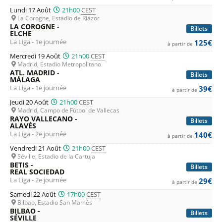
Lundi 17 Août
21h00
CEST
La Corogne, Estadio de Riazor
LA COROGNE -
Billets
ELCHE
La Liga - 1e journée
125€
à partir de
Mercredi 19 Août
21h00
CEST
Madrid, Estadio Metropolitano
ATL. MADRID -
Billets
MÁLAGA
La Liga - 1e journée
39€
à partir de
Jeudi 20 Août
21h00
CEST
Madrid, Campo de Fútbol de Vallecas
RAYO VALLECANO -
Billets
ALAVÉS
La Liga - 2e journée
140€
à partir de
Vendredi 21 Août
21h00
CEST
Séville, Estadio de la Cartuja
BETIS -
Billets
REAL SOCIEDAD
La Liga - 2e journée
29€
à partir de
Samedi 22 Août
17h00
CEST
Bilbao, Estadio San Mamés
BILBAO -
Billets
SÉVILLE