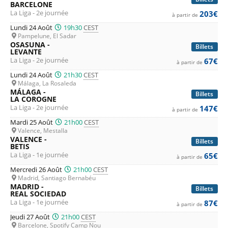
BARCELONE
La Liga - 2e journée
203€
à partir de
Lundi 24 Août
19h30
CEST
Pampelune, El Sadar
OSASUNA -
Billets
LEVANTE
La Liga - 2e journée
67€
à partir de
Lundi 24 Août
21h30
CEST
Málaga, La Rosaleda
MÁLAGA -
Billets
LA COROGNE
La Liga - 2e journée
147€
à partir de
Mardi 25 Août
21h00
CEST
Valence, Mestalla
VALENCE -
Billets
BETIS
La Liga - 1e journée
65€
à partir de
Mercredi 26 Août
21h00
CEST
Madrid, Santiago Bernabéu
MADRID -
Billets
REAL SOCIEDAD
La Liga - 1e journée
87€
à partir de
Jeudi 27 Août
21h00
CEST
Barcelone, Spotify Camp Nou