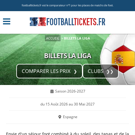
footballtickets.fr est le comparateur nº1 pour les places de matchs de foot.
ACCUEIL
»
BILLETS LA LIGA
BILLETS LA LIGA
COMPARER LES PRIX
CLUBS
Saison 2026-2027
du 15 Août 2026 au 30 Mai 2027
Espagne
Envie d'un séjour foot combiné à du soleil, des tapas et de la