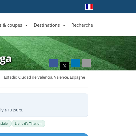
s & coupes
Destinations
Recherche
Liste des clubs et équipes
Liste des ligues et coupes
Toutes les destinations
iga
𝕏
Estadio Ciudad de Valencia, Valence, Espagne
 y a 13 jours.
ciale
Liens d'affiliation