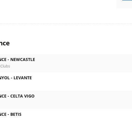
nce
NCE -
NEWCASTLE
 Clubs
NYOL -
LEVANTE
NCE -
CELTA VIGO
NCE -
BETIS