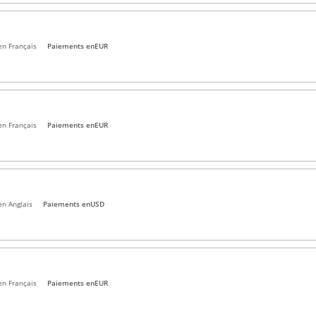
en Français
Paiements en
EUR
en Français
Paiements en
EUR
en Anglais
Paiements en
USD
en Français
Paiements en
EUR