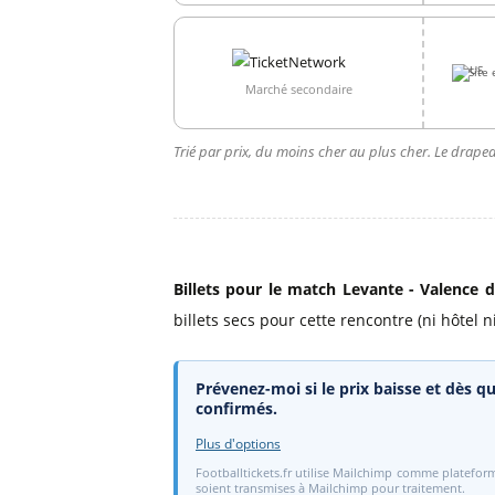
Site 
Marché secondaire
Trié par prix, du moins cher au plus cher. Le drapea
Billets pour le match Levante - Valence d
billets secs pour cette rencontre (ni hôtel ni
Prévenez-moi si le prix baisse et dès qu
confirmés.
Plus d'options
Footballtickets.fr utilise Mailchimp comme plateform
soient transmises à Mailchimp pour traitement.