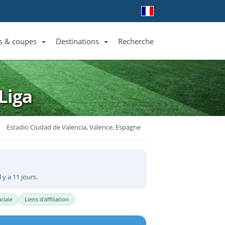
s & coupes
Destinations
Recherche
Liste des clubs et équipes
Liste des ligues et coupes
Toutes les destinations
Liga
Estadio Ciudad de Valencia, Valence, Espagne
 y a 11 jours.
ciale
Liens d'affiliation