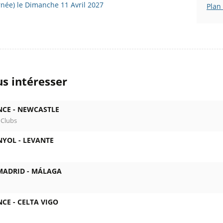
rnée) le Dimanche 11 Avril 2027
Plan
s intéresser
NCE -
NEWCASTLE
 Clubs
NYOL -
LEVANTE
MADRID -
MÁLAGA
NCE -
CELTA VIGO