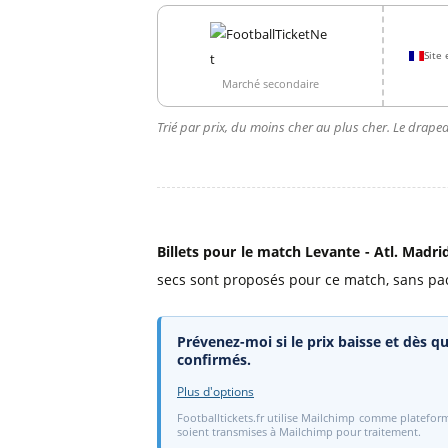
Site 
Marché secondaire
Trié par prix, du moins cher au plus cher. Le drapea
Billets pour le match Levante - Atl. Madri
secs sont proposés pour ce match, sans pac
Prévenez-moi si le prix baisse et dès qu
confirmés.
Plus d'options
Footballtickets.fr utilise Mailchimp comme plateform
soient transmises à Mailchimp pour traitement.