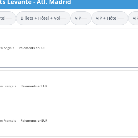
ts Levante - Atl. Madrid
l
Billets Coupe d’Asie 2027
Billets Euro 2028
tel
Billets + Hôtel + Vol
VIP
VIP + Hôtel
VI
Billets Copa América
en Anglais
Paiements en
EUR
en Français
Paiements en
EUR
en Français
Paiements en
EUR