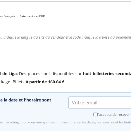
en Français
Paiements en
EUR
u indique la langue du site du vendeur et le code indique la devise du paiement.
d de Liga:
Des places sont disponibles sur
huit billetteries second
kage. Billets
à partir de 160.04 €
.
e la date et l'horaire sont
J'accepte de recevoir
e marketing pour vous envoyer des informations sur les dates, les horaires et les tari