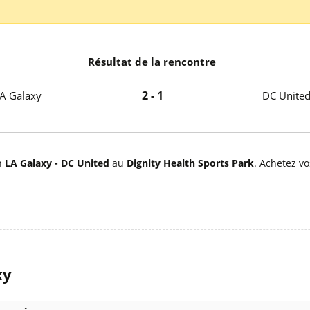
l
Billets Coupe d’Asie 2027
Billets Euro 2028
Billets Copa América
Résultat de la rencontre
2 - 1
A Galaxy
DC Unite
h
LA Galaxy - DC United
au
Dignity Health Sports Park
. Achetez v
xy