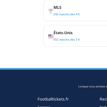
MLS
242 matchs dès 4 €
États-Unis
652 matchs dès 3 €
Lorsque vous achetez de
Footballtickets.fr
Rec