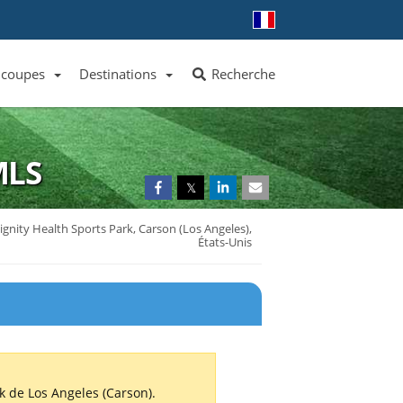
 coupes
Destinations
Recherche
Liste des clubs et équipes
Liste des ligues et coupes
Toutes les destinations
MLS
𝕏
gnity Health Sports Park, Carson (Los Angeles),
États-Unis
k de Los Angeles (Carson).