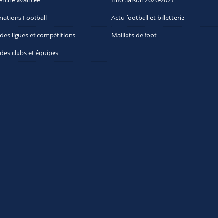
erche avancée
Info Saison 2026-2027
nations Football
Actu football et billetterie
 des ligues et compétitions
Maillots de foot
 des clubs et équipes