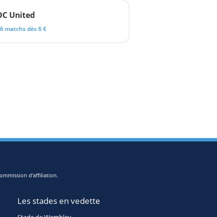
DC United
6 matchs dès 6 €
ommission d'affiliation.
Les stades en vedette