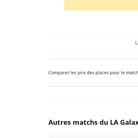
Billets Primeira Liga Portuga
Séville
Billets Eredivisie Pays-Bas
Munich
Billets Pro League Belgique
Billets Saudi Pro League
L
Comparez les prix des places pour le matc
Autres matchs du LA Gala