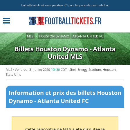
footballtickets.fr est le comparateur nº1 pour les places de matchs de foot.
MLS
»
HOUSTON DYNAMO
ATLANTA UNITED FC
Billets Houston Dynamo - Atlanta
United
MLS
MLS
Vendredi 31 Juillet 2020
19h30
CDT
Shell Energy Stadium, Houston,
États-Unis
Information et prix des billets Houston
Dynamo - Atlanta United FC
Cette rencontre de MLS a été disputée le