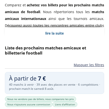
Comparez et
achetez vos billets pour les prochains matchs
amicaux de football
. Nous répertorions tous les
matchs
amicaux internationaux
ainsi que les tournois amicaux.
Découvrez aussi toutes les rencontres amicales entre clubs
ainsi que les matches de pré-saison
comme la Emirates
lire la suite
Cup, la Telekom Cup ou le Trophée Gamper
.
Liste des prochains matches amicaux et
C'est l'occasion idéale de voir votre équipe de football
billetterie football
préférée en action en direct depuis les tribunes. De plus, les
Masquer les filtres
prix des billets sont généralement moins chers que pour les
matchs de ligue nationale ou de Coupe d'Europe.
À partir de
7 €
40 matchs à venir · 39 avec des places en vente · 6 compétitions ·
Consultez la
liste des rencontres amicales et compétitions
prochain match le samedi 8 août.
de pré-saison
et comparez dès aujourd'hui le prix des
places pour un match de football.
Nous ne vendons pas de billets, nous comparons les prix
Nous n'ajoutons aucune commission
Liens d'affiliation