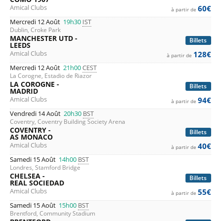
Amical Clubs
60€
à partir de
Mercredi 12 Août
19h30
IST
Dublin, Croke Park
MANCHESTER UTD -
Billets
LEEDS
Amical Clubs
128€
à partir de
Mercredi 12 Août
21h00
CEST
La Corogne, Estadio de Riazor
LA COROGNE -
Billets
MADRID
Amical Clubs
94€
à partir de
Vendredi 14 Août
20h30
BST
Coventry, Coventry Building Society Arena
COVENTRY -
Billets
AS MONACO
Amical Clubs
40€
à partir de
Samedi 15 Août
14h00
BST
Londres, Stamford Bridge
CHELSEA -
Billets
REAL SOCIEDAD
Amical Clubs
55€
à partir de
Samedi 15 Août
15h00
BST
Brentford, Community Stadium