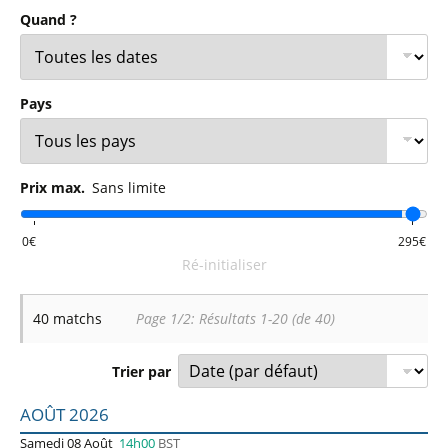
Quand ?
Pays
Prix max.
Sans limite
Ré-initialiser
40 matchs
Page 1/2: Résultats 1-20 (de 40)
Trier par
Liste des prochains matchs. Colonne 1 : date, horaire et s
AOÛT 2026
Samedi 08 Août
14h00
BST