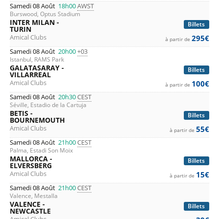
Samedi 08 Août
18h00
AWST
Burswood, Optus Stadium
INTER MILAN -
Billets
TURIN
Amical Clubs
295€
à partir de
Samedi 08 Août
20h00
+03
Istanbul, RAMS Park
GALATASARAY -
Billets
VILLARREAL
Amical Clubs
100€
à partir de
Samedi 08 Août
20h30
CEST
Séville, Estadio de la Cartuja
BETIS -
Billets
BOURNEMOUTH
Amical Clubs
55€
à partir de
Samedi 08 Août
21h00
CEST
Palma, Estadi Son Moix
MALLORCA -
Billets
ELVERSBERG
Amical Clubs
15€
à partir de
Samedi 08 Août
21h00
CEST
Valence, Mestalla
VALENCE -
Billets
NEWCASTLE