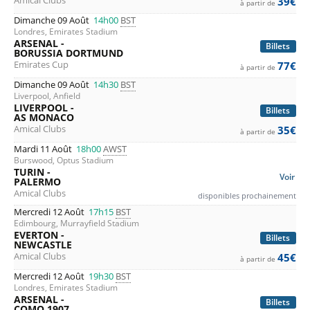
Amical Clubs
39€
à partir de
Dimanche 09 Août
14h00
BST
Londres, Emirates Stadium
ARSENAL -
Billets
BORUSSIA DORTMUND
Emirates Cup
77€
à partir de
Dimanche 09 Août
14h30
BST
Liverpool, Anfield
LIVERPOOL -
Billets
AS MONACO
Amical Clubs
35€
à partir de
Mardi 11 Août
18h00
AWST
Burswood, Optus Stadium
TURIN -
Voir
PALERMO
Amical Clubs
disponibles prochainement
Mercredi 12 Août
17h15
BST
Edimbourg, Murrayfield Stadium
EVERTON -
Billets
NEWCASTLE
Amical Clubs
45€
à partir de
Mercredi 12 Août
19h30
BST
Londres, Emirates Stadium
ARSENAL -
Billets
COMO 1907