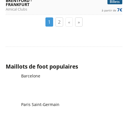
BRENTFORD -
Billets
FRANKFURT
Amical Clubs
7€
à partir de
1
2
«
»
Maillots de foot populaires
Barcelone
Paris Saint-Germain