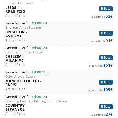
Leeds, Elland Road
LEEDS -
Billets
RB LEIPZIG
Amical Clubs
52€
à partir de
Samedi 08 Août
15h00
BST
Brighton, Amex Stadium
BRIGHTON -
Billets
AS ROME
Amical Clubs
91€
à partir de
Samedi 08 Août
15h00
BST
Londres, Stamford Bridge
CHELSEA -
Billets
MILAN AC
Amical Clubs
161€
à partir de
Samedi 08 Août
17h00
CEST
Oslo, Ullevaal Stadion
MANCHESTER UTD -
Billets
PARIS
Amical Clubs
109€
à partir de
Samedi 08 Août
17h30
BST
Coventry, Coventry Building Society Arena
COVENTRY -
Billets
ESPANYOL
Amical Clubs
27€
à partir de