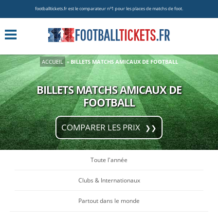
footballtickets.fr est le comparateur nº1 pour les places de matchs de foot.
ACCUEIL
»
BILLETS MATCHS AMICAUX DE FOOTBALL
BILLETS MATCHS AMICAUX DE
FOOTBALL
COMPARER LES PRIX
Toute l'année
Clubs & Internationaux
Partout dans le monde