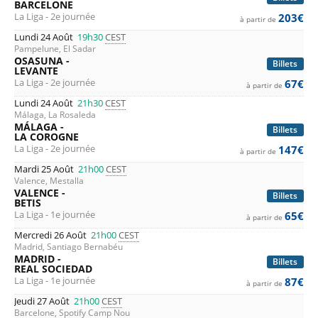
BARCELONE
La Liga - 2e journée
203€
à partir de
Lundi 24 Août
19h30
CEST
Pampelune, El Sadar
OSASUNA -
Billets
LEVANTE
La Liga - 2e journée
67€
à partir de
Lundi 24 Août
21h30
CEST
Málaga, La Rosaleda
MÁLAGA -
Billets
LA COROGNE
La Liga - 2e journée
147€
à partir de
Mardi 25 Août
21h00
CEST
Valence, Mestalla
VALENCE -
Billets
BETIS
La Liga - 1e journée
65€
à partir de
Mercredi 26 Août
21h00
CEST
Madrid, Santiago Bernabéu
MADRID -
Billets
REAL SOCIEDAD
La Liga - 1e journée
87€
à partir de
Jeudi 27 Août
21h00
CEST
Barcelone, Spotify Camp Nou