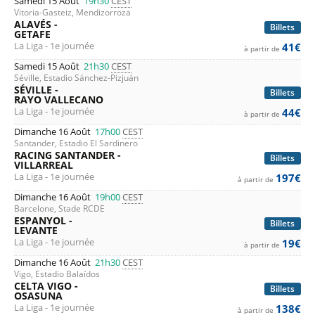
Samedi 15 Août
19h30
CEST
Vitoria-Gasteiz, Mendizorroza
ALAVÉS -
Billets
GETAFE
La Liga - 1e journée
41€
à partir de
Samedi 15 Août
21h30
CEST
Séville, Estadio Sánchez-Pizjuán
SÉVILLE -
Billets
RAYO VALLECANO
La Liga - 1e journée
44€
à partir de
Dimanche 16 Août
17h00
CEST
Santander, Estadio El Sardinero
RACING SANTANDER -
Billets
VILLARREAL
La Liga - 1e journée
197€
à partir de
Dimanche 16 Août
19h00
CEST
Barcelone, Stade RCDE
ESPANYOL -
Billets
LEVANTE
La Liga - 1e journée
19€
à partir de
Dimanche 16 Août
21h30
CEST
Vigo, Estadio Balaídos
CELTA VIGO -
Billets
OSASUNA
La Liga - 1e journée
138€
à partir de