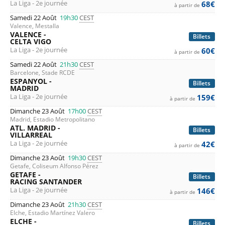
La Liga - 2e journée
68€
à partir de
Samedi 22 Août
19h30
CEST
Valence, Mestalla
VALENCE -
Billets
CELTA VIGO
La Liga - 2e journée
60€
à partir de
Samedi 22 Août
21h30
CEST
Barcelone, Stade RCDE
ESPANYOL -
Billets
MADRID
La Liga - 2e journée
159€
à partir de
Dimanche 23 Août
17h00
CEST
Madrid, Estadio Metropolitano
ATL. MADRID -
Billets
VILLARREAL
La Liga - 2e journée
42€
à partir de
Dimanche 23 Août
19h30
CEST
Getafe, Coliseum Alfonso Pérez
GETAFE -
Billets
RACING SANTANDER
La Liga - 2e journée
146€
à partir de
Dimanche 23 Août
21h30
CEST
Elche, Estadio Martínez Valero
ELCHE -
Billets