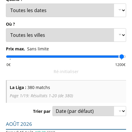
Où ?
Prix max.
Sans limite
Ré-initialiser
La Liga :
380 matchs
Page 1/19: Résultats 1-20 (de 380)
Trier par
Liste des prochains matchs : La Liga. Colonne 1 : date, ho
AOÛT 2026