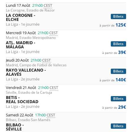
Lundi 17 Août
21h00
CEST
La Corogne, Estadio de Riazor
LA COROGNE -
Billets
ELCHE
La Liga - 1e journée
125€
à partir de
Mercredi 19 Août
21h00
CEST
Madrid, Estadio Metropolitano
ATL. MADRID -
Billets
MÁLAGA
La Liga - 1e journée
39€
à partir de
Jeudi 20 Août
21h00
CEST
Madrid, Campo de Fútbol de Vallecas
RAYO VALLECANO -
Billets
ALAVÉS
La Liga - 2e journée
140€
à partir de
Vendredi 21 Août
21h00
CEST
Séville, Estadio de la Cartuja
BETIS -
Billets
REAL SOCIEDAD
La Liga - 2e journée
29€
à partir de
Samedi 22 Août
17h00
CEST
Bilbao, Estadio San Mamés
BILBAO -
Billets
SÉVILLE