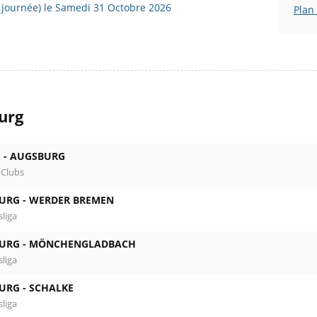
 journée) le Samedi 31 Octobre 2026
Plan
urg
 -
AUGSBURG
 Clubs
URG -
WERDER BREMEN
liga
URG -
MÖNCHENGLADBACH
liga
URG -
SCHALKE
liga