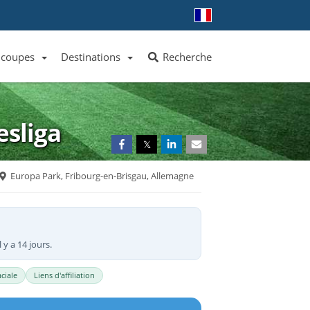
 coupes
Destinations
Recherche
Liste des clubs et équipes
Liste des ligues et coupes
Toutes les destinations
sliga
𝕏
Europa Park, Fribourg-en-Brisgau, Allemagne
 y a 14 jours.
ciale
Liens d'affiliation