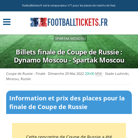
footballtickets.fr est le comparateur nº1 pour les places de matchs de foot.
»
SPARTAK MOSCOU
Billets finale de Coupe de Russie :
Dynamo Moscou - Spartak Moscou
Coupe de Russie - Finale
Dimanche 29 Mai 2022
20h00
MSK
Stade Luzhniki,
Moscou, Russie
Information et prix des places pour la
finale de Coupe de Russie
Cette rencontre de Coupe de Russie a été