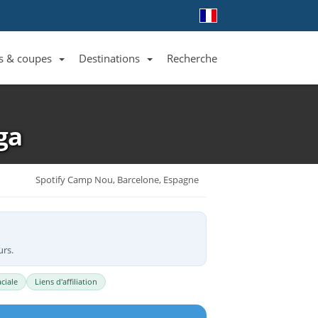
s & coupes
Destinations
Recherche
Liste des clubs et équipes
Liste des ligues et coupes
Toutes les destinations
ga
Spotify Camp Nou, Barcelone, Espagne
urs.
ciale
Liens d'affiliation