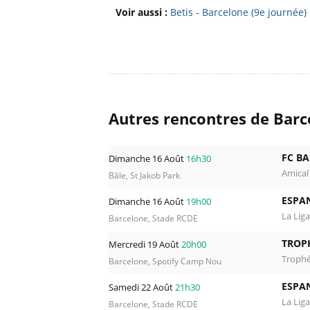
Voir aussi :
Betis - Barcelone (9e journée
Autres rencontres de Barce
FC BA
Dimanche 16 Août
16h30
Amical
Bâle, St Jakob Park
ESPA
Dimanche 16 Août
19h00
La Liga
Barcelone, Stade RCDE
TROP
Mercredi 19 Août
20h00
Troph
Barcelone, Spotify Camp Nou
ESPA
Samedi 22 Août
21h30
La Liga
Barcelone, Stade RCDE