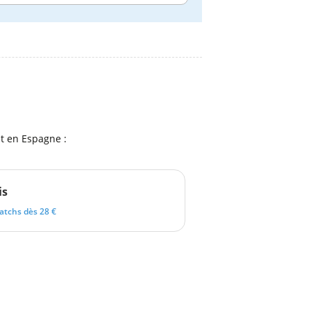
et en Espagne :
is
atchs dès 28 €