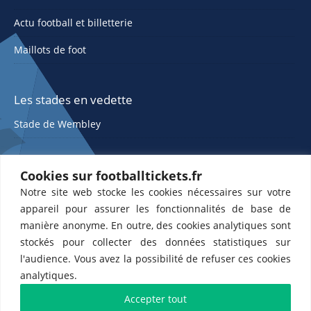
Actu football et billetterie
Maillots de foot
Les stades en vedette
Stade de Wembley
Cookies sur footballtickets.fr
Notre site web stocke les cookies nécessaires sur votre
appareil pour assurer les fonctionnalités de base de
manière anonyme. En outre, des cookies analytiques sont
stockés pour collecter des données statistiques sur
ETTS 365 SL, Rambla de Catalunya 38, 8, 1, 08007 Barcelone, Espagne |
l'audience. Vous avez la possibilité de refuser ces cookies
CIF : ES-B43945534
analytiques.
Partenaires de l'
US Changé 53 💙
et de l'
US Bretons de Paris 🤍
Accepter tout