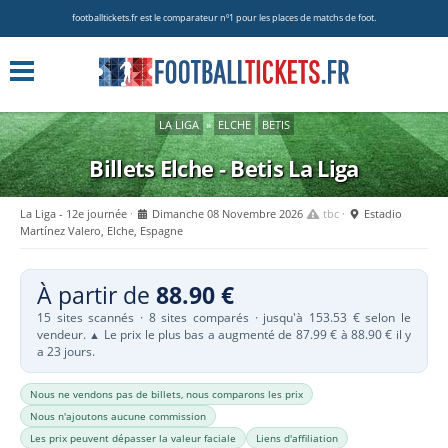
footballtickets.fr est le comparateur nº1 pour les places de matchs de foot.
LA LIGA
»
ELCHE
BETIS
Billets Elche - Betis
La Liga
La Liga - 12e journée
Dimanche 08 Novembre 2026
tbc
Estadio
Martínez Valero, Elche, Espagne
À partir de
88.90 €
15 sites scannés · 8 sites comparés · jusqu'à 153.53 € selon le
vendeur.
Le prix le plus bas a augmenté de 87.99 € à 88.90 € il y
▲
a 23 jours.
Nous ne vendons pas de billets, nous comparons les prix
Nous n'ajoutons aucune commission
Les prix peuvent dépasser la valeur faciale
Liens d'affiliation