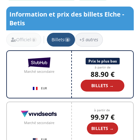
Information et prix des billets Elche -
Betis
Officiel
Billets
+5 autres
0
8
8 résultats
Prix le plus bas
à partir de
Marché secondaire
88.90 €
BILLETS →
EUR
à partir de
99.97 €
Marché secondaire
BILLETS →
EUR