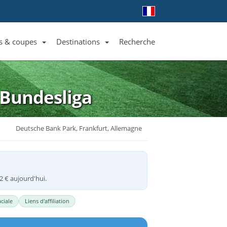
s & coupes
Destinations
Recherche
Liste des clubs et équipes
Liste des ligues et coupes
Toutes les destinations
Bundesliga
Deutsche Bank Park, Frankfurt, Allemagne
2 € aujourd'hui.
ciale
Liens d'affiliation