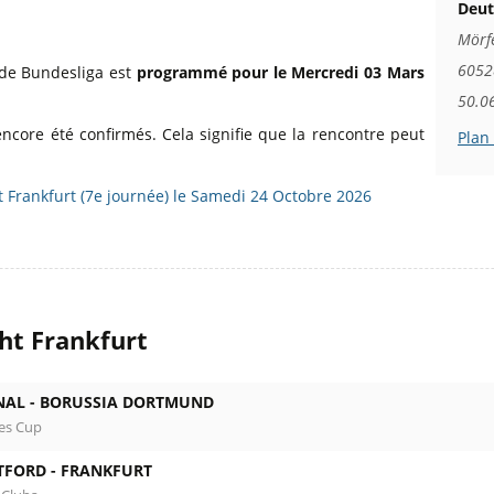
Deut
Mörf
60528
 de Bundesliga est
programmé pour le Mercredi 03 Mars
50.0
encore été confirmés. Cela signifie que la rencontre peut
Plan
 Frankfurt (7e journée) le Samedi 24 Octobre 2026
ht Frankfurt
NAL -
BORUSSIA DORTMUND
es Cup
TFORD -
FRANKFURT