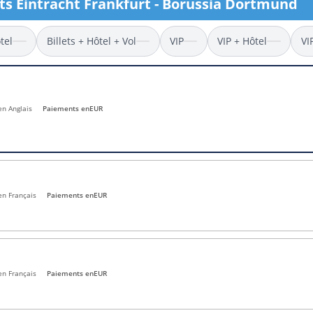
ets Eintracht Frankfurt - Borussia Dortmund
l
Billets Coupe d’Asie 2027
Billets Euro 2028
tel
Billets + Hôtel + Vol
VIP
VIP + Hôtel
VI
Billets Copa América
en Anglais
Paiements en
EUR
en Français
Paiements en
EUR
en Français
Paiements en
EUR