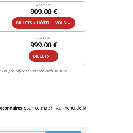
à partir de
909.00 €
BILLETS + HÔTEL + VOLS →
à partir de
999.00 €
BILLETS →
 Les prix affichés sont convertis en euro.
 secondaires
pour ce match. Au menu de la