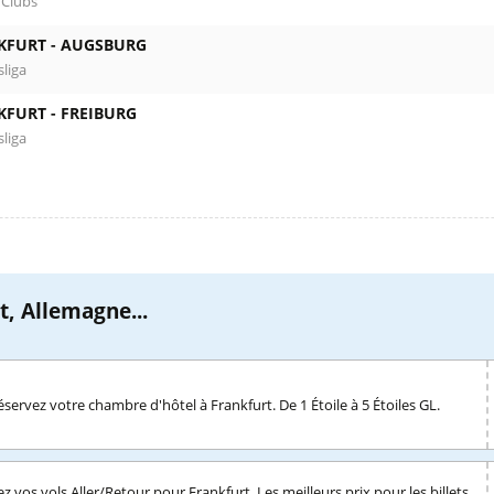
 Clubs
KFURT -
AUGSBURG
liga
KFURT -
FREIBURG
liga
t, Allemagne...
éservez votre chambre d'hôtel à Frankfurt. De 1 Étoile à 5 Étoiles GL.
z vos vols Aller/Retour pour Frankfurt. Les meilleurs prix pour les billets