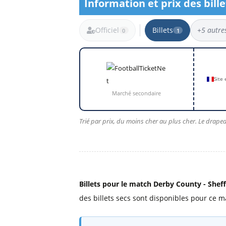
Information et prix des bill
Billets Primeira Liga Portuga
Séville
Billets Eredivisie Pays-Bas
Munich
Officiel
Billets
+5 autre
0
1
Billets Pro League Belgique
Billets Saudi Pro League
1 résultat
Site
Marché secondaire
Trié par prix, du moins cher au plus cher. Le drapea
Billets pour le match Derby County - Shef
des billets secs sont disponibles pour ce m