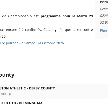
Prid
Derw
DE24 
td de Championship est
programmé pour le Mardi 29
52.9
pas encore été confirmés. Cela signifie que la rencontre
Plan
 30.
(12e journée) le Samedi 24 Octobre 2026
ounty
LTON ATHLETIC -
DERBY COUNTY
ionship
IELD UTD -
BIRMINGHAM