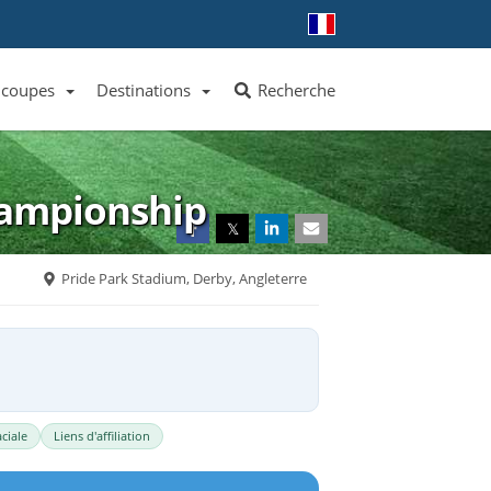
 coupes
Destinations
Recherche
Liste des clubs et équipes
Liste des ligues et coupes
Toutes les destinations
ampionship
𝕏
Pride Park Stadium, Derby, Angleterre
ciale
Liens d'affiliation