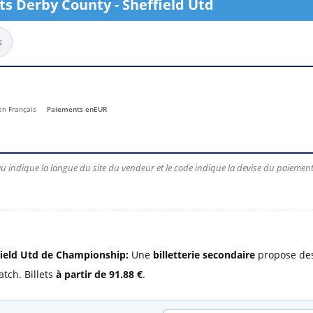
ets Derby County - Sheffield Utd
l
Billets Coupe d’Asie 2027
Billets Euro 2028
s
Billets Copa América
 en Français
Paiements en
EUR
u indique la langue du site du vendeur et le code indique la devise du paiement.
field Utd de Championship:
Une
billetterie secondaire
propose des 
atch. Billets
à partir de 91.88 €
.