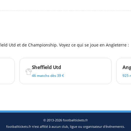
l
ield Utd et de Championship. Voyez ce qui se joue en Angleterre :
Sheffield Utd
Ang
46 matchs dès 39 €
925 
© 2013-2026 footballtickets.fr
footballtickets.fr n'est affilié à aucun club, ligue ou organisateur d'événements.