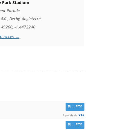
e Park Stadium
ent Parade
8XL, Derby, Angleterre
149260, -1.4472240
 d'accès →
BILLETS
71€
à partir de
BILLETS