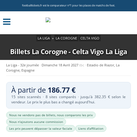
footballtickets.fr est le comparateur nº1 pour les places de matchs de foot.
LA LIGA
»
LA COROGNE
CELTA VIGO
Billets La Corogne - Celta Vigo
La Liga
La Liga - 32e journée
Dimanche 18 Avril 2027
tbc
Estadio de Riazor, La
Corogne, Espagne
À partir de
186.77 €
15 sites scannés · 8 sites comparés · jusqu'à 382.35 € selon le
vendeur. Le prix le plus bas a changé aujourd'hui.
Nous ne vendons pas de billets, nous comparons les prix
Nous n'ajoutons aucune commission
Les prix peuvent dépasser la valeur faciale
Liens d'affiliation