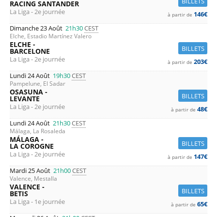
BILLETS
RACING SANTANDER
La Liga - 2e journée
146€
à partir de
Dimanche 23 Août
21h30
CEST
Elche, Estadio Martínez Valero
ELCHE -
BILLETS
BARCELONE
La Liga - 2e journée
203€
à partir de
Lundi 24 Août
19h30
CEST
Pampelune, El Sadar
OSASUNA -
BILLETS
LEVANTE
La Liga - 2e journée
48€
à partir de
Lundi 24 Août
21h30
CEST
Málaga, La Rosaleda
MÁLAGA -
BILLETS
LA COROGNE
La Liga - 2e journée
147€
à partir de
Mardi 25 Août
21h00
CEST
Valence, Mestalla
VALENCE -
BILLETS
BETIS
La Liga - 1e journée
65€
à partir de