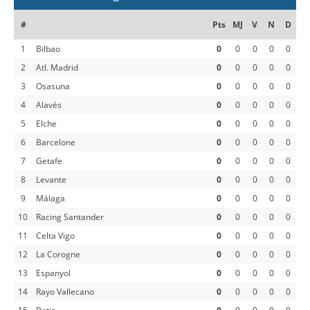
#
Pts
MJ
V
N
D
1
Bilbao
0
0
0
0
0
2
Atl. Madrid
0
0
0
0
0
3
Osasuna
0
0
0
0
0
4
Alavés
0
0
0
0
0
5
Elche
0
0
0
0
0
6
Barcelone
0
0
0
0
0
7
Getafe
0
0
0
0
0
8
Levante
0
0
0
0
0
9
Málaga
0
0
0
0
0
10
Racing Santander
0
0
0
0
0
11
Celta Vigo
0
0
0
0
0
12
La Corogne
0
0
0
0
0
13
Espanyol
0
0
0
0
0
14
Rayo Vallecano
0
0
0
0
0
15
Betis
0
0
0
0
0