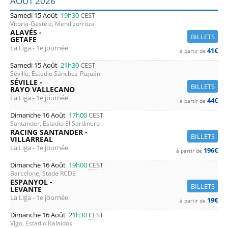
AOÛT 2026
Samedi 15 Août
19h30
CEST
Vitoria-Gasteiz, Mendizorroza
ALAVÉS -
BILLETS
GETAFE
La Liga - 1e journée
41€
à partir de
Samedi 15 Août
21h30
CEST
Séville, Estadio Sánchez-Pizjuán
SÉVILLE -
BILLETS
RAYO VALLECANO
La Liga - 1e journée
44€
à partir de
Dimanche 16 Août
17h00
CEST
Santander, Estadio El Sardinero
RACING SANTANDER -
BILLETS
VILLARREAL
La Liga - 1e journée
196€
à partir de
Dimanche 16 Août
19h00
CEST
Barcelone, Stade RCDE
ESPANYOL -
BILLETS
LEVANTE
La Liga - 1e journée
19€
à partir de
Dimanche 16 Août
21h30
CEST
Vigo, Estadio Balaídos