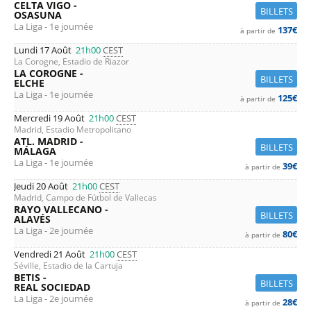
CELTA VIGO -
BILLETS
OSASUNA
La Liga - 1e journée
137€
à partir de
Lundi 17 Août
21h00
CEST
La Corogne, Estadio de Riazor
LA COROGNE -
BILLETS
ELCHE
La Liga - 1e journée
125€
à partir de
Mercredi 19 Août
21h00
CEST
Madrid, Estadio Metropolitano
ATL. MADRID -
BILLETS
MÁLAGA
La Liga - 1e journée
39€
à partir de
Jeudi 20 Août
21h00
CEST
Madrid, Campo de Fútbol de Vallecas
RAYO VALLECANO -
BILLETS
ALAVÉS
La Liga - 2e journée
80€
à partir de
Vendredi 21 Août
21h00
CEST
Séville, Estadio de la Cartuja
BETIS -
BILLETS
REAL SOCIEDAD
La Liga - 2e journée
28€
à partir de