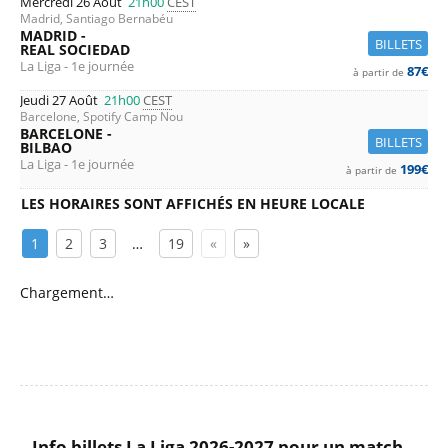
Mercredi 26 Août
21h00
CEST
Madrid, Santiago Bernabéu
MADRID -
BILLETS
REAL SOCIEDAD
La Liga - 1e journée
87€
à partir de
Jeudi 27 Août
21h00
CEST
Barcelone, Spotify Camp Nou
BARCELONE -
BILLETS
BILBAO
La Liga - 1e journée
199€
à partir de
LES HORAIRES SONT AFFICHÉS EN HEURE LOCALE
1
2
3
…
19
«
»
Chargement…
Info billets La Liga 2026-2027 pour un match