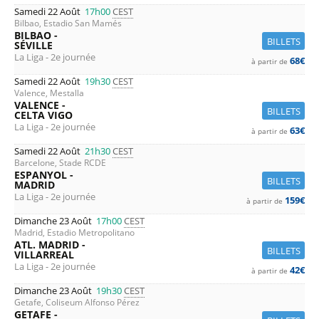
Samedi 22 Août
17h00
CEST
Bilbao, Estadio San Mamés
BILBAO -
BILLETS
SÉVILLE
La Liga - 2e journée
68€
à partir de
Samedi 22 Août
19h30
CEST
Valence, Mestalla
VALENCE -
BILLETS
CELTA VIGO
La Liga - 2e journée
63€
à partir de
Samedi 22 Août
21h30
CEST
Barcelone, Stade RCDE
ESPANYOL -
BILLETS
MADRID
La Liga - 2e journée
159€
à partir de
Dimanche 23 Août
17h00
CEST
Madrid, Estadio Metropolitano
ATL. MADRID -
BILLETS
VILLARREAL
La Liga - 2e journée
42€
à partir de
Dimanche 23 Août
19h30
CEST
Getafe, Coliseum Alfonso Pérez
GETAFE -