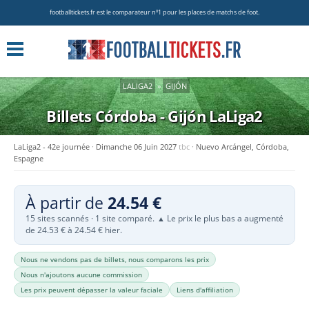
footballtickets.fr est le comparateur nº1 pour les places de matchs de foot.
LALIGA2
»
GIJÓN
Billets Córdoba - Gijón
LaLiga2
LaLiga2 - 42e journée
Dimanche 06 Juin 2027
tbc
Nuevo Arcángel, Córdoba,
Espagne
À partir de
24.54 €
15 sites scannés · 1 site comparé.
Le prix le plus bas a augmenté
▲
de 24.53 € à 24.54 € hier.
Nous ne vendons pas de billets, nous comparons les prix
Nous n'ajoutons aucune commission
Les prix peuvent dépasser la valeur faciale
Liens d'affiliation