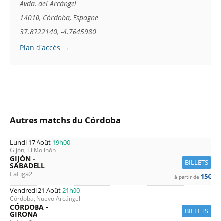
Avda. del Arcángel
14010, Córdoba, Espagne
37.8722140, -4.7645980
Plan d'accès →
Autres matchs du Córdoba
Lundi 17 Août
19h00
Gijón, El Molinón
GIJÓN -
BILLETS
SABADELL
LaLiga2
15€
à partir de
Vendredi 21 Août
21h00
Córdoba, Nuevo Arcángel
CÓRDOBA -
BILLETS
GIRONA