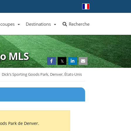
 coupes
Destinations
Recherche
Liste des clubs et équipes
Liste des ligues et coupes
Toutes les destinations
go
MLS
𝕏
Dick’s Sporting Goods Park, Denver, États-Unis
oods Park de Denver.