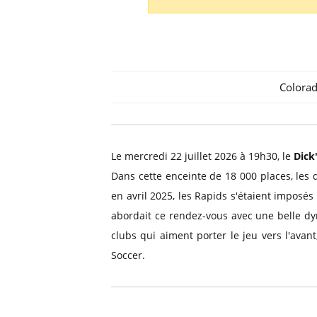
Billets Primeira Liga Portuga
Séville
Billets Eredivisie Pays-Bas
Munich
Billets Pro League Belgique
Billets Saudi Pro League
Colorad
Le mercredi 22 juillet 2026 à 19h30, le
Dick
Dans cette enceinte de 18 000 places, les 
en avril 2025, les Rapids s'étaient imposé
abordait ce rendez-vous avec une belle dyn
clubs qui aiment porter le jeu vers l'av
Soccer.