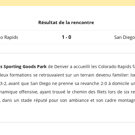
l
Billets Coupe d’Asie 2027
Billets Euro 2028
Billets Copa América
Résultat de la rencontre
1 - 0
o Rapids
San Diego
's Sporting Goods Park
de Denver a accueilli les Colorado Rapids 
deux formations se retrouvaient sur un terrain devenu familier: lo
s 3-2, avant que San Diego ne prenne sa revanche 2-0 à domicile un
amique offensive, ayant trouvé le chemin des filets lors de six 
ant, dans un stade réputé pour son ambiance et son cadre montagn