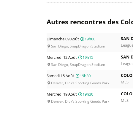
Autres rencontres des Col
SAN D
Dimanche 09 Août
19h00
Leagu
San Diego, SnapDragon Stadium
SAN D
Mercredi 12 Août
19h15
Leagu
San Diego, SnapDragon Stadium
COLO
Samedi 15 Août
19h30
MLS
Denver, Dick’s Sporting Goods Park
COLO
Mercredi 19 Août
19h30
MLS
Denver, Dick’s Sporting Goods Park