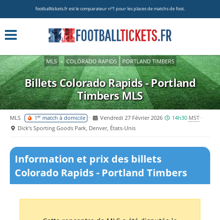
footballtickets.fr est le comparateur nº1 pour les places de matchs de foot.
MLS
»
COLORADO RAPIDS
PORTLAND TIMBERS
Billets Colorado Rapids - Portland
Timbers
MLS
er
MLS
1
match à domicile
Vendredi 27 Février 2026
14h30
MST
Dick’s Sporting Goods Park, Denver, États-Unis
Information et prix des billets
Colorado Rapids - Portland Timbers