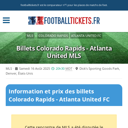
footballtickets.fr est le comparateur nº1 pour les places de matchs de foot.
MLS
»
COLORADO RAPIDS
ATLANTA UNITED FC
Billets Colorado Rapids - Atlanta
United
MLS
MLS
Samedi 16 Août 2025
20h30
MDT
Dick’s Sporting Goods Park,
Denver, États-Unis
Information et prix des billets
Colorado Rapids - Atlanta United FC
Cette rencontre de MLS a été disputée le