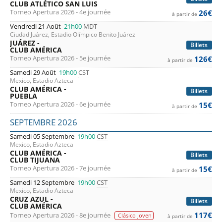
CLUB ATLÉTICO SAN LUIS
Torneo Apertura 2026 - 4e journée
26€
à partir de
Vendredi 21 Août
21h00
MDT
Ciudad Juárez, Estadio Olímpico Benito Juárez
JUÁREZ -
Billets
CLUB AMÉRICA
Torneo Apertura 2026 - 5e journée
126€
à partir de
Samedi 29 Août
19h00
CST
Mexico, Estadio Azteca
CLUB AMÉRICA -
Billets
PUEBLA
Torneo Apertura 2026 - 6e journée
15€
à partir de
SEPTEMBRE 2026
Samedi 05 Septembre
19h00
CST
Mexico, Estadio Azteca
CLUB AMÉRICA -
Billets
CLUB TIJUANA
Torneo Apertura 2026 - 7e journée
15€
à partir de
Samedi 12 Septembre
19h00
CST
Mexico, Estadio Azteca
CRUZ AZUL -
Billets
CLUB AMÉRICA
117€
Torneo Apertura 2026 - 8e journée
Clásico Joven
à partir de