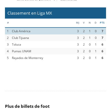
Classement en Liga MX
#
MJ
V
N
D
PTS
1
Club América
3
2
1
0
7
2
Club Tijuana
3
2
1
0
7
3
Toluca
3
2
0
1
6
4
Pumas UNAM
3
2
0
1
6
5
Rayados de Monterrey
3
2
0
1
6
Plus de billets de foot