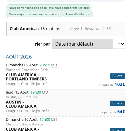
Nous ne vendons pas de billets, nous comparons les prix
Nous n'ajoutons aucune commission
Liens d'affiliation
Club América :
16 matchs
Page 1: Résultats 1-16
Trier par
Liste des prochains matchs : Club América. Colonne 1 : dat
AOÛT 2026
Dimanche 09 Août
20h15
MDT
Portland, Providence Park
CLUB AMÉRICA -
Billets
PORTLAND TIMBERS
Leagues Cup - 2e journée
103€
à partir de
Jeudi 13 Août
19h30
MDT
Austin, Q2 Stadium
AUSTIN -
Billets
CLUB AMÉRICA
Leagues Cup - 3e journée
54€
à partir de
Dimanche 16 Août
17h00
CST
Mexico, Estadio Azteca
CLUB AMÉRICA -
Billets