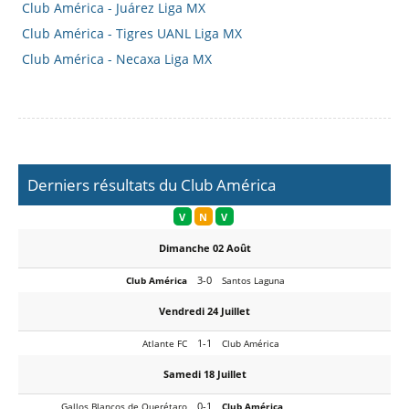
Club América - Juárez Liga MX
Club América - Tigres UANL Liga MX
Club América - Necaxa Liga MX
Derniers résultats du Club América
V
N
V
Dimanche 02 Août
3-0
Club América
Santos Laguna
Vendredi 24 Juillet
1-1
Atlante FC
Club América
Samedi 18 Juillet
0-1
Gallos Blancos de Querétaro
Club América