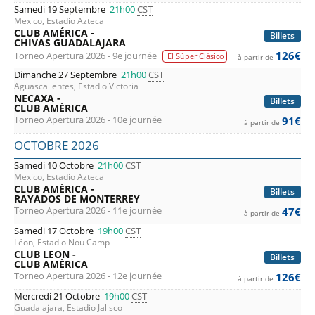
Samedi 19 Septembre
21h00
CST
Mexico, Estadio Azteca
CLUB AMÉRICA -
Billets
CHIVAS GUADALAJARA
126€
Torneo Apertura 2026 - 9e journée
El Súper Clásico
à partir de
Dimanche 27 Septembre
21h00
CST
Aguascalientes, Estadio Victoria
NECAXA -
Billets
CLUB AMÉRICA
Torneo Apertura 2026 - 10e journée
91€
à partir de
OCTOBRE 2026
Samedi 10 Octobre
21h00
CST
Mexico, Estadio Azteca
CLUB AMÉRICA -
Billets
RAYADOS DE MONTERREY
Torneo Apertura 2026 - 11e journée
47€
à partir de
Samedi 17 Octobre
19h00
CST
Léon, Estadio Nou Camp
CLUB LEON -
Billets
CLUB AMÉRICA
Torneo Apertura 2026 - 12e journée
126€
à partir de
Mercredi 21 Octobre
19h00
CST
Guadalajara, Estadio Jalisco