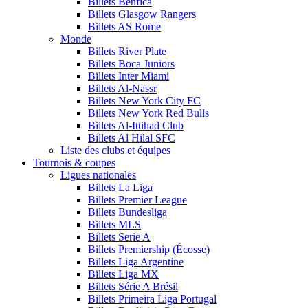
Billets Benfica
Billets Glasgow Rangers
Billets AS Rome
Monde
Billets River Plate
Billets Boca Juniors
Billets Inter Miami
Billets Al-Nassr
Billets New York City FC
Billets New York Red Bulls
Billets Al-Ittihad Club
Billets Al Hilal SFC
Liste des clubs et équipes
Tournois & coupes
Ligues nationales
Billets La Liga
Billets Premier League
Billets Bundesliga
Billets MLS
Billets Serie A
Billets Premiership (Écosse)
Billets Liga Argentine
Billets Liga MX
Billets Série A Brésil
Billets Primeira Liga Portugal