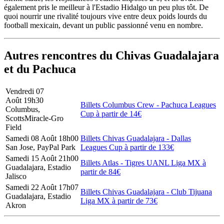
également pris le meilleur à l'Estadio Hidalgo un peu plus tôt. De
quoi nourrir une rivalité toujours vive entre deux poids lourds du
football mexicain, devant un public passionné venu en nombre.
Autres rencontres du Chivas Guadalajara
et du Pachuca
Vendredi 07
Août
19h30
Billets
Columbus Crew -
Pachuca
Leagues
Columbus,
Cup
à partir de
14€
ScottsMiracle-Gro
Field
Samedi 08 Août
18h00
Billets
Chivas Guadalajara -
Dallas
San Jose, PayPal Park
Leagues Cup
à partir de
133€
Samedi 15 Août
21h00
Billets
Atlas -
Tigres UANL
Liga MX
à
Guadalajara, Estadio
partir de
84€
Jalisco
Samedi 22 Août
17h07
Billets
Chivas Guadalajara -
Club Tijuana
Guadalajara, Estadio
Liga MX
à partir de
73€
Akron