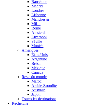
Barcelone
Madrid
Londres
Lisbonne
Manchester
Milan
Rome
Amsterdam
Liverpool
Séville
Munich
Amériques
États-Unis
Argentine
Brésil
Méxique
Canada
Reste du monde
Maroc
Arabie-Saoudite
Australie
Japon
Toutes les destinations
Recherche